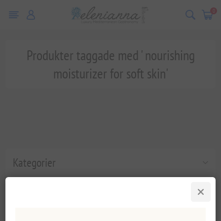
0
Produkter taggade med ' nourishing
moisturizer for soft skin'
Kategorier
Populära taggar