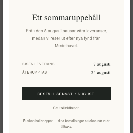
Information
Ett sommaruppehåll
Från den 8 augusti pausar våra leveranser,
Mitt konto
medan vi reser ut efter nya fynd från
Medelhavet.
Kundtjänst
7 augusti
SISTA LEVERANS
24 augusti
Nyhetsbrev
ÅTERUPPTAS
BESTÄLL SENAST 7 AUGUSTI
Prenumerera
Avsluta bevakning
Se kollektionen
Följ oss
Butiken håller öppet — dina beställningar skickas när vi är
tillbaka.