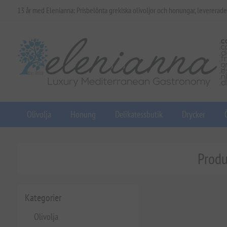
13 år med Elenianna: Prisbelönta grekiska olivoljor och honungar, levererade
Olivolja
Honung
Delikatessbutik
Drycker
Produ
Kategorier
Olivolja