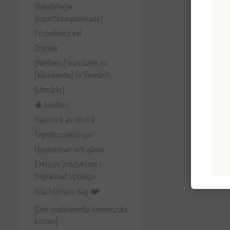
Blandningar
(expertkomponerade)
Prisbelönta val
Drycker
[Wellness] translates to
[Välmående] in Swedish.
[Utmärkt]
🎄Julafton
Hantverk av olivträ
Signatursamlingar
Upplevelser och gåvor
Exklusiv produktion i
begränsad upplaga
Alla hjärtans dag ❤️
[Den traditionella kretensiska
kosten]