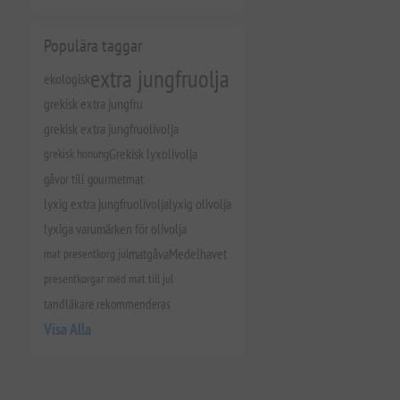
Populära taggar
extra jungfruolja
ekologisk
grekisk extra jungfru
grekisk extra jungfruolivolja
grekisk honung
Grekisk lyxolivolja
gåvor till gourmetmat
lyxig extra jungfruolivolja
lyxig olivolja
lyxiga varumärken för olivolja
mat presentkorg jul
matgåva
Medelhavet
presentkorgar med mat till jul
tandläkare rekommenderas
Visa Alla