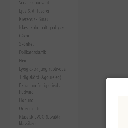
Vegansk hudvård
Ljus & diffusorer
Kretensisk Smak
Icke-alkoholhaltiga drycker
Gåvor
Skönhet
Delikatessbutik
Hem
Lyxig extra jungfruolivolja
Tidig skörd (Agoureleo)
Extra jungfrulig olivolja
hudvård
Honung
Örter och te
Klassisk EVOO (Utvalda
klassiker)