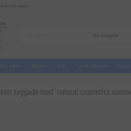
 över hela världen
Örter och te
Skönhet
Hem
Ljus & diffusorer
Gåvor
kter taggade med ' natural cosmetics summe