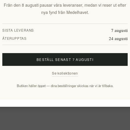
Från den 8 augusti pausar våra leveranser, medan vi reser ut efter
nya fynd från Medelhavet.
7 augusti
SISTA LEVERANS
24 augusti
ÅTERUPPTAS
BESTÄLL SENAST 7 AUGUSTI
Se kollektionen
Butiken håller öppet — dina beställningar skickas när vi är tillbaka.