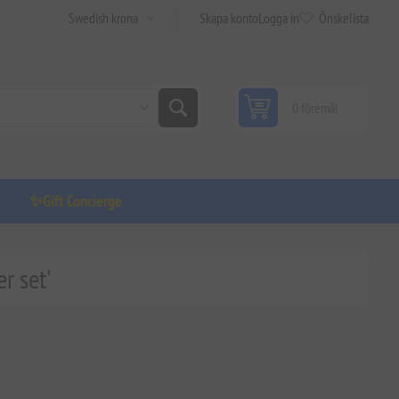
Skapa konto
Logga in
Önskelista
0 föremål
✨Gift Concierge
r set'