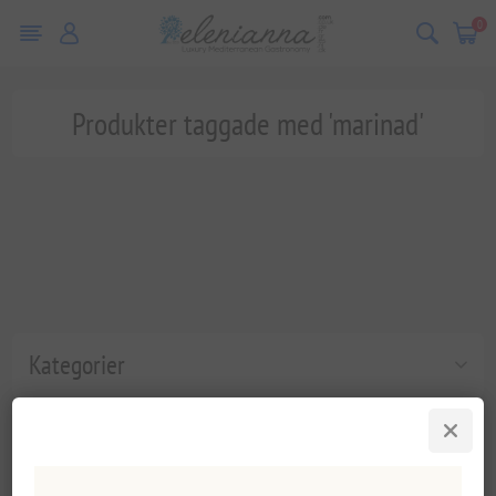
0
Produkter taggade med 'marinad'
Kategorier
Populära taggar