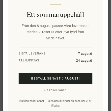
Information
Ett sommaruppehåll
Från den 8 augusti pausar våra leveranser,
Mitt konto
medan vi reser ut efter nya fynd från
Medelhavet.
Kundtjänst
7 augusti
SISTA LEVERANS
24 augusti
Nyhetsbrev
ÅTERUPPTAS
BESTÄLL SENAST 7 AUGUSTI
Prenumerera
Avsluta bevakning
Se kollektionen
Följ oss
Butiken håller öppet — dina beställningar skickas när vi är
tillbaka.