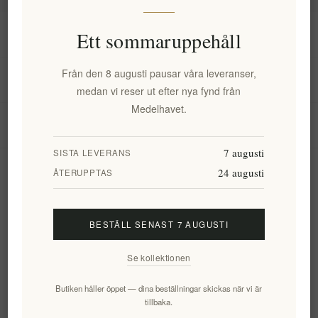
Information
Ett sommaruppehåll
Från den 8 augusti pausar våra leveranser,
Mitt konto
medan vi reser ut efter nya fynd från
Medelhavet.
Kundtjänst
7 augusti
SISTA LEVERANS
24 augusti
Nyhetsbrev
ÅTERUPPTAS
BESTÄLL SENAST 7 AUGUSTI
Prenumerera
Avsluta bevakning
Se kollektionen
Följ oss
Butiken håller öppet — dina beställningar skickas när vi är
tillbaka.