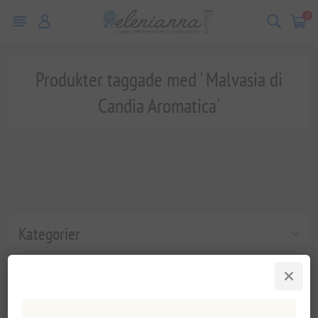
0
Produkter taggade med ' Malvasia di
Candia Aromatica'
Kategorier
Populära taggar