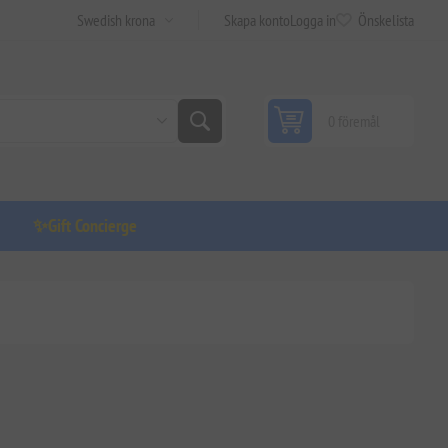
Skapa konto
Logga in
Önskelista
0 föremål
✨Gift Concierge