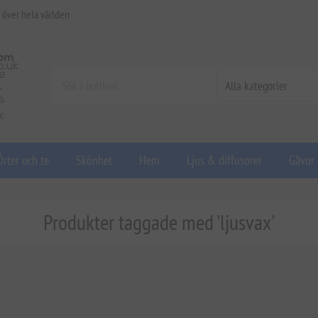
 över hela världen
Örter och te
Skönhet
Hem
Ljus & diffusorer
Gåvor
Produkter taggade med 'ljusvax'