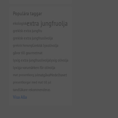
Populära taggar
extra jungfruolja
ekologisk
grekisk extra jungfru
grekisk extra jungfruolivolja
grekisk honung
Grekisk lyxolivolja
gåvor till gourmetmat
lyxig extra jungfruolivolja
lyxig olivolja
lyxiga varumärken för olivolja
mat presentkorg jul
matgåva
Medelhavet
presentkorgar med mat till jul
tandläkare rekommenderas
Visa Alla