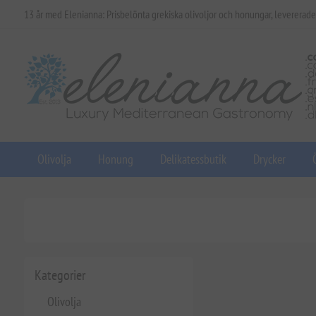
13 år med Elenianna: Prisbelönta grekiska olivoljor och honungar, levererade
Olivolja
Honung
Delikatessbutik
Drycker
Kategorier
Olivolja