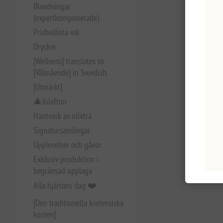
Blandningar
(expertkomponerade)
Prisbelönta val
Drycker
[Wellness] translates to
[Välmående] in Swedish.
[Utmärkt]
🎄Julafton
Hantverk av olivträ
Signatursamlingar
Upplevelser och gåvor
Exklusiv produktion i
begränsad upplaga
Alla hjärtans dag ❤️
[Den traditionella kretensiska
kosten]