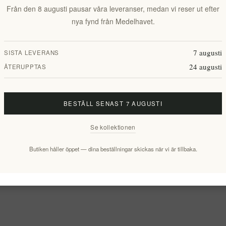
Från den 8 augusti pausar våra leveranser, medan vi reser ut efter
nya fynd från Medelhavet.
7 augusti
SISTA LEVERANS
24 augusti
ÅTERUPPTAS
BESTÄLL SENAST 7 AUGUSTI
Se kollektionen
Butiken håller öppet — dina beställningar skickas när vi är tillbaka.