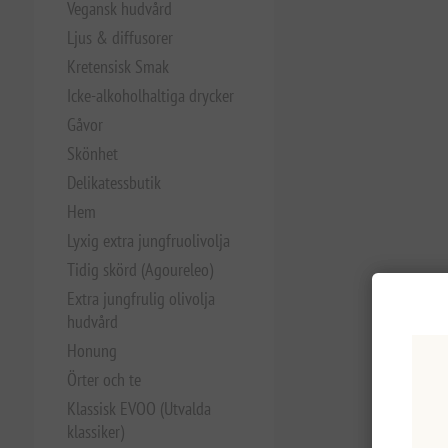
Vegansk hudvård
Ljus & diffusorer
Kretensisk Smak
Icke-alkoholhaltiga drycker
Gåvor
Skönhet
Delikatessbutik
Hem
Lyxig extra jungfruolivolja
Tidig skörd (Agoureleo)
Extra jungfrulig olivolja
hudvård
Honung
Örter och te
Klassisk EVOO (Utvalda
klassiker)