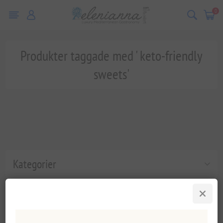
0
Produkter taggade med ' keto-friendly
sweets'
Kategorier
Populära taggar