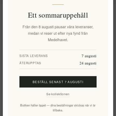
Information
Ett sommaruppehåll
Från den 8 augusti pausar våra leveranser,
Mitt konto
medan vi reser ut efter nya fynd från
Medelhavet.
Kundtjänst
7 augusti
SISTA LEVERANS
24 augusti
Nyhetsbrev
ÅTERUPPTAS
BESTÄLL SENAST 7 AUGUSTI
Prenumerera
Avsluta bevakning
Se kollektionen
Följ oss
Butiken håller öppet — dina beställningar skickas när vi är
tillbaka.