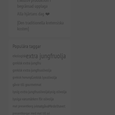
Exklusiv produktion i
begränsad upplaga
Alla hjärtans dag ❤️
[Den traditionella kretensiska
kosten]
Populära taggar
extra jungfruolja
ekologisk
grekisk extra jungfru
grekisk extra jungfruolivolja
grekisk honung
Grekisk lyxolivolja
gåvor till gourmetmat
lyxig extra jungfruolivolja
lyxig olivolja
lyxiga varumärken för olivolja
mat presentkorg jul
matgåva
Medelhavet
presentkorgar med mat till jul