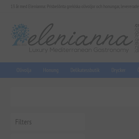
13 år med Elenianna: Prisbelönta grekiska olivoljor och honungar, levererade
Olivolja
Honung
Delikatessbutik
Drycker
Filters