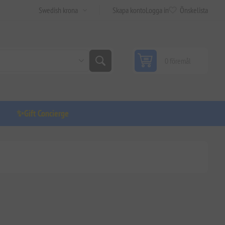
Skapa konto
Logga in
Önskelista
0 föremål
✨Gift Concierge