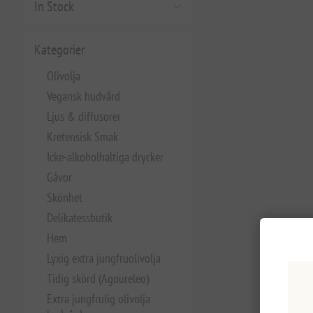
In Stock
Kategorier
Olivolja
Vegansk hudvård
Ljus & diffusorer
Kretensisk Smak
Icke-alkoholhaltiga drycker
Gåvor
Skönhet
Delikatessbutik
Hem
Lyxig extra jungfruolivolja
Tidig skörd (Agoureleo)
Extra jungfrulig olivolja