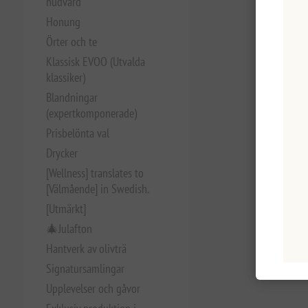
hudvård
Honung
Örter och te
Klassisk EVOO (Utvalda
klassiker)
Blandningar
(expertkomponerade)
Prisbelönta val
Drycker
[Wellness] translates to
[Välmående] in Swedish.
[Utmärkt]
🎄Julafton
Hantverk av olivträ
Signatursamlingar
Upplevelser och gåvor