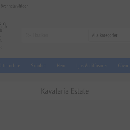
 över hela världen
Örter och te
Skönhet
Hem
Ljus & diffusorer
Gåvor
Kavalaria Estate