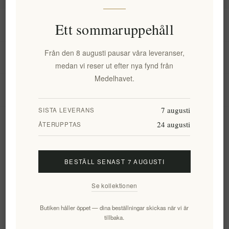
Information
Ett sommaruppehåll
Från den 8 augusti pausar våra leveranser,
Mitt konto
medan vi reser ut efter nya fynd från
Medelhavet.
Kundtjänst
7 augusti
SISTA LEVERANS
24 augusti
Nyhetsbrev
ÅTERUPPTAS
BESTÄLL SENAST 7 AUGUSTI
Prenumerera
Avsluta bevakning
Se kollektionen
Följ oss
Butiken håller öppet — dina beställningar skickas när vi är
tillbaka.