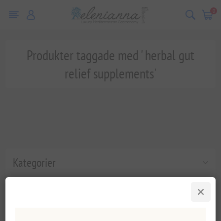
0
Produkter taggade med ' herbal gut
relief supplements'
Kategorier
Populära taggar