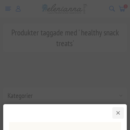
0
Produkter taggade med ' healthy snack
treats'
Kategorier
Populära taggar