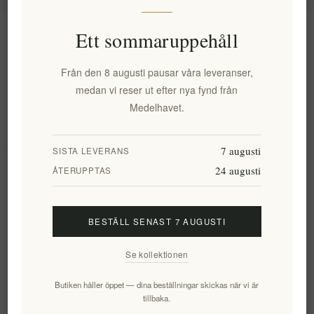
Information
Ett sommaruppehåll
Från den 8 augusti pausar våra leveranser,
Mitt konto
medan vi reser ut efter nya fynd från
Medelhavet.
Kundtjänst
7 augusti
SISTA LEVERANS
24 augusti
Nyhetsbrev
ÅTERUPPTAS
BESTÄLL SENAST 7 AUGUSTI
Prenumerera
Avsluta bevakning
Se kollektionen
Följ oss
Butiken håller öppet — dina beställningar skickas när vi är
tillbaka.