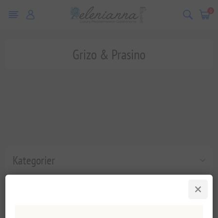
0
Grizo & Prasino
Kategorier
Populära taggar