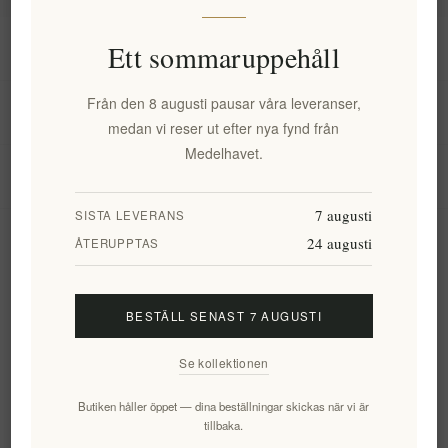
Information
Ett sommaruppehåll
Från den 8 augusti pausar våra leveranser,
Mitt konto
medan vi reser ut efter nya fynd från
Medelhavet.
Kundtjänst
7 augusti
SISTA LEVERANS
24 augusti
Nyhetsbrev
ÅTERUPPTAS
BESTÄLL SENAST 7 AUGUSTI
Prenumerera
Avsluta bevakning
Se kollektionen
Följ oss
Butiken håller öppet — dina beställningar skickas när vi är
tillbaka.