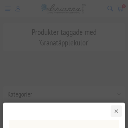
0
Produkter taggade med
'Granatäpplekulor'
Kategorier
Populära taggar