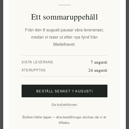
Information
Ett sommaruppehåll
Från den 8 augusti pausar våra leveranser,
Mitt konto
medan vi reser ut efter nya fynd från
Medelhavet.
Kundtjänst
7 augusti
SISTA LEVERANS
24 augusti
Nyhetsbrev
ÅTERUPPTAS
BESTÄLL SENAST 7 AUGUSTI
Prenumerera
Avsluta bevakning
Se kollektionen
Följ oss
Butiken håller öppet — dina beställningar skickas när vi är
tillbaka.