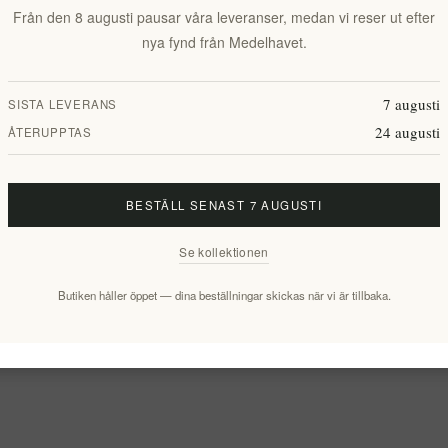
Från den 8 augusti pausar våra leveranser, medan vi reser ut efter
nya fynd från Medelhavet.
7 augusti
SISTA LEVERANS
24 augusti
ÅTERUPPTAS
BESTÄLL SENAST 7 AUGUSTI
Se kollektionen
Butiken håller öppet — dina beställningar skickas när vi är tillbaka.