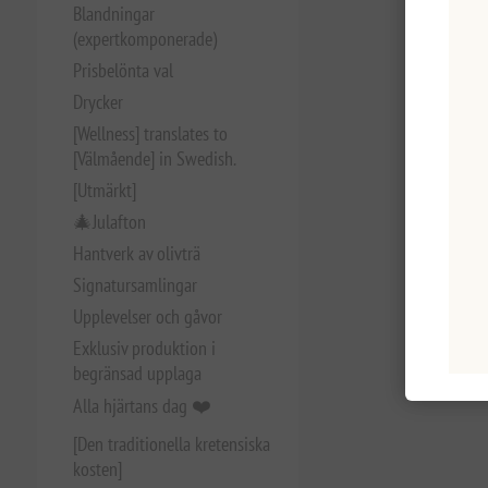
Blandningar
(expertkomponerade)
Prisbelönta val
Drycker
[Wellness] translates to
[Välmående] in Swedish.
[Utmärkt]
🎄Julafton
Hantverk av olivträ
Signatursamlingar
Upplevelser och gåvor
Exklusiv produktion i
begränsad upplaga
Alla hjärtans dag ❤️
[Den traditionella kretensiska
kosten]