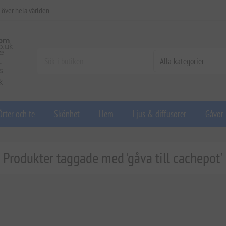
 över hela världen
Örter och te
Skönhet
Hem
Ljus & diffusorer
Gåvor
Produkter taggade med 'gåva till cachepot'