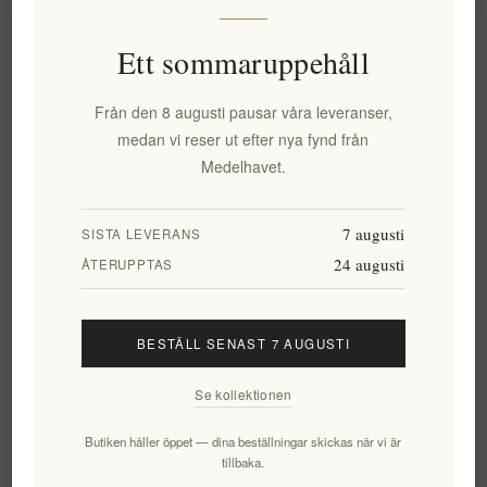
Information
Ett sommaruppehåll
Från den 8 augusti pausar våra leveranser,
Mitt konto
medan vi reser ut efter nya fynd från
Medelhavet.
Kundtjänst
7 augusti
SISTA LEVERANS
24 augusti
Nyhetsbrev
ÅTERUPPTAS
BESTÄLL SENAST 7 AUGUSTI
Prenumerera
Avsluta bevakning
Se kollektionen
Följ oss
Butiken håller öppet — dina beställningar skickas när vi är
tillbaka.