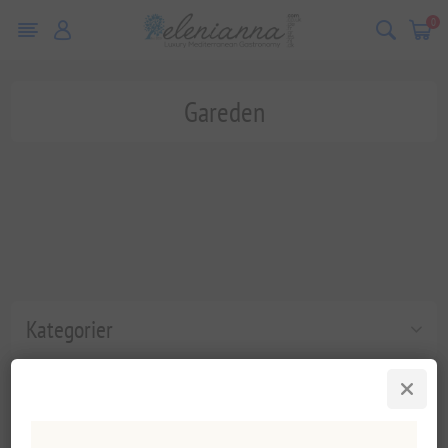
0
Gareden
Kategorier
Populära taggar