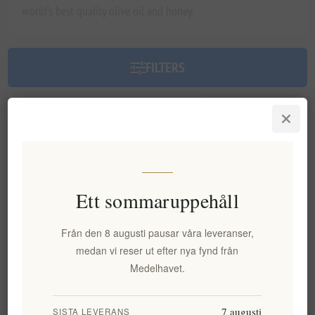
world’s best quality olive oil and honey.
FILTERS
Sortering
Ett sommaruppehåll
Från den 8 augusti pausar våra leveranser,
medan vi reser ut efter nya fynd från
Medelhavet.
Begränsad upplaga av grekisk
7 augusti
SISTA LEVERANS