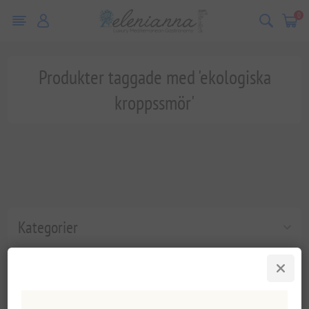
0
Produkter taggade med 'ekologiska
kroppssmör'
Kategorier
Populära taggar