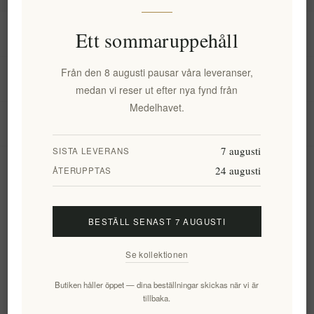
Information
Ett sommaruppehåll
Från den 8 augusti pausar våra leveranser,
Mitt konto
medan vi reser ut efter nya fynd från
Medelhavet.
Kundtjänst
7 augusti
SISTA LEVERANS
24 augusti
Nyhetsbrev
ÅTERUPPTAS
BESTÄLL SENAST 7 AUGUSTI
Prenumerera
Avsluta bevakning
Se kollektionen
Följ oss
Butiken håller öppet — dina beställningar skickas när vi är
tillbaka.