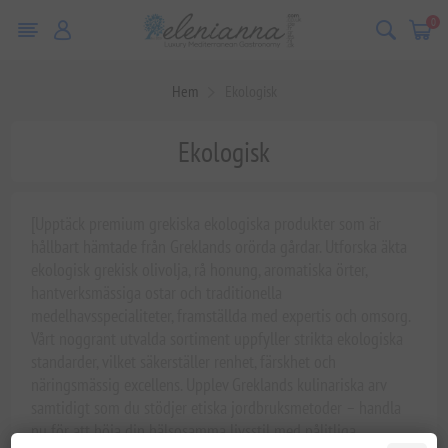
0
Hem
Ekologisk
Ekologisk
[Upptäck premium grekiska ekologiska produkter som är
hållbart hämtade från Greklands orörda gårdar. Utforska äkta
ekologisk grekisk olivolja, rå honung, aromatiska örter,
hantverksmässiga ostar och traditionella
medelhavsspecialiteter, framställda med expertis och omsorg.
Vårt noggrant utvalda sortiment uppfyller strikta ekologiska
standarder, vilket säkerställer renhet, färskhet och
näringsmässig excellens. Upplev Greklands kulinariska arv
samtidigt som du stödjer etiska jordbruksmetoder – handla
nu för att höja din hälsosamma livsstil med pålitliga,