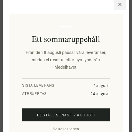
högkvalitativa grekiska ekologiska livsmedel levererade direkt
till din dörr.]
Ett sommaruppehåll
Kategorier
Från den 8 augusti pausar våra leveranser,
Populära taggar
medan vi reser ut efter nya fynd från
Medelhavet.
7 augusti
SISTA LEVERANS
Information
24 augusti
ÅTERUPPTAS
Mitt konto
BESTÄLL SENAST 7 AUGUSTI
Kundtjänst
Se kollektionen