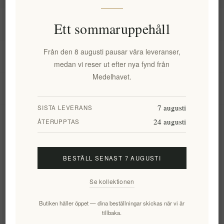
Information
Ett sommaruppehåll
Från den 8 augusti pausar våra leveranser,
Mitt konto
medan vi reser ut efter nya fynd från
Medelhavet.
Kundtjänst
7 augusti
SISTA LEVERANS
24 augusti
Nyhetsbrev
ÅTERUPPTAS
BESTÄLL SENAST 7 AUGUSTI
Prenumerera
Avsluta bevakning
Se kollektionen
Följ oss
Butiken håller öppet — dina beställningar skickas när vi är
tillbaka.