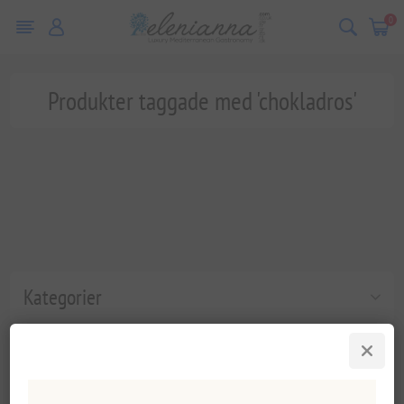
0
Produkter taggade med 'chokladros'
Kategorier
Populära taggar