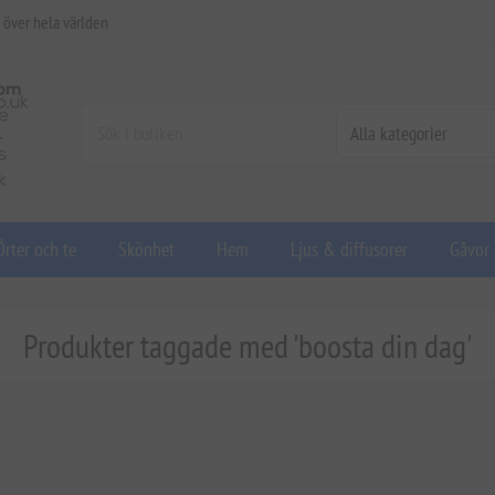
 över hela världen
Örter och te
Skönhet
Hem
Ljus & diffusorer
Gåvor
Produkter taggade med 'boosta din dag'