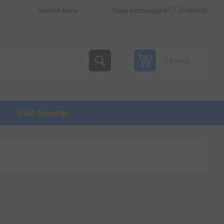
Skapa konto
Logga in
Önskelista
0 föremål
✨Gift Concierge