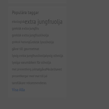
Populära taggar
extra jungfruolja
ekologisk
grekisk extra jungfru
grekisk extra jungfruolivolja
grekisk honung
Grekisk lyxolivolja
gåvor till gourmetmat
lyxig extra jungfruolivolja
lyxig olivolja
lyxiga varumärken för olivolja
mat presentkorg jul
matgåva
Medelhavet
presentkorgar med mat till jul
tandläkare rekommenderas
Visa Alla