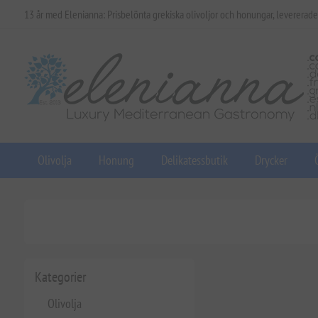
13 år med Elenianna: Prisbelönta grekiska olivoljor och honungar, levererade
Olivolja
Honung
Delikatessbutik
Drycker
Kategorier
Olivolja