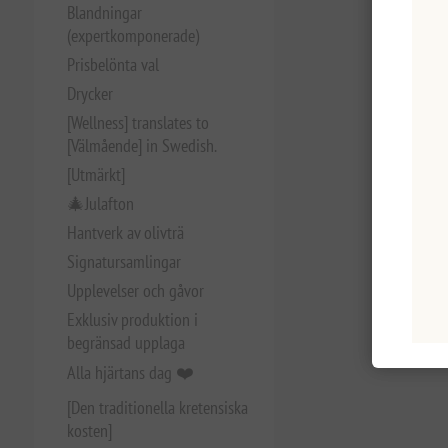
Blandningar
(expertkomponerade)
Prisbelönta val
Drycker
[Wellness] translates to
[Välmående] in Swedish.
[Utmärkt]
🎄Julafton
Hantverk av olivträ
Signatursamlingar
Upplevelser och gåvor
Exklusiv produktion i
begränsad upplaga
Alla hjärtans dag ❤️
[Den traditionella kretensiska
kosten]