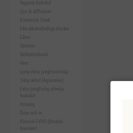
Vegansk hudvård
Ljus & diffusorer
Kretensisk Smak
Icke-alkoholhaltiga drycker
Gåvor
Skönhet
Delikatessbutik
Hem
Lyxig extra jungfruolivolja
Tidig skörd (Agoureleo)
Extra jungfrulig olivolja
hudvård
Honung
Örter och te
Klassisk EVOO (Utvalda
klassiker)