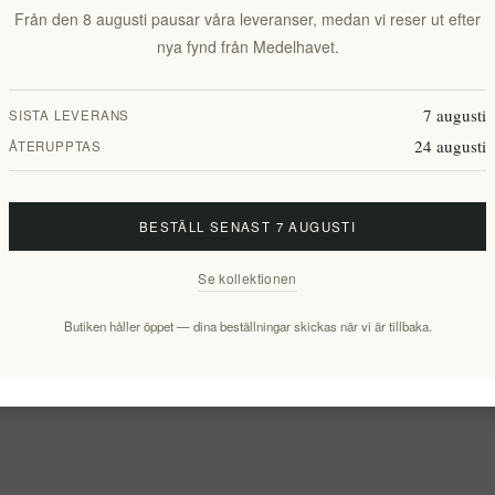
Från den 8 augusti pausar våra leveranser, medan vi reser ut efter
nya fynd från Medelhavet.
7 augusti
SISTA LEVERANS
24 augusti
ÅTERUPPTAS
BESTÄLL SENAST 7 AUGUSTI
Se kollektionen
Butiken håller öppet — dina beställningar skickas när vi är tillbaka.