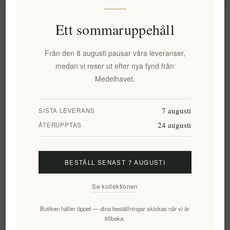
Information
Ett sommaruppehåll
Från den 8 augusti pausar våra leveranser,
Mitt konto
medan vi reser ut efter nya fynd från
Medelhavet.
Kundtjänst
7 augusti
SISTA LEVERANS
24 augusti
Nyhetsbrev
ÅTERUPPTAS
BESTÄLL SENAST 7 AUGUSTI
Prenumerera
Avsluta bevakning
Se kollektionen
Följ oss
Butiken håller öppet — dina beställningar skickas när vi är
tillbaka.