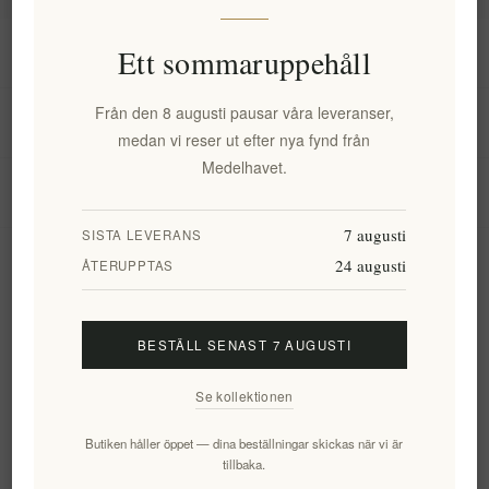
Information
Ett sommaruppehåll
Från den 8 augusti pausar våra leveranser,
Mitt konto
medan vi reser ut efter nya fynd från
Medelhavet.
Kundtjänst
7 augusti
SISTA LEVERANS
24 augusti
Nyhetsbrev
ÅTERUPPTAS
BESTÄLL SENAST 7 AUGUSTI
Prenumerera
Avsluta bevakning
Se kollektionen
Följ oss
Butiken håller öppet — dina beställningar skickas när vi är
tillbaka.