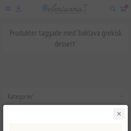
0
Produkter taggade med 'baklava grekisk
dessert'
Kategorier
Populära taggar