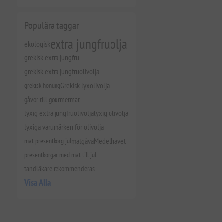
Populära taggar
extra jungfruolja
ekologisk
grekisk extra jungfru
grekisk extra jungfruolivolja
grekisk honung
Grekisk lyxolivolja
gåvor till gourmetmat
lyxig extra jungfruolivolja
lyxig olivolja
lyxiga varumärken för olivolja
mat presentkorg jul
matgåva
Medelhavet
presentkorgar med mat till jul
tandläkare rekommenderas
Visa Alla