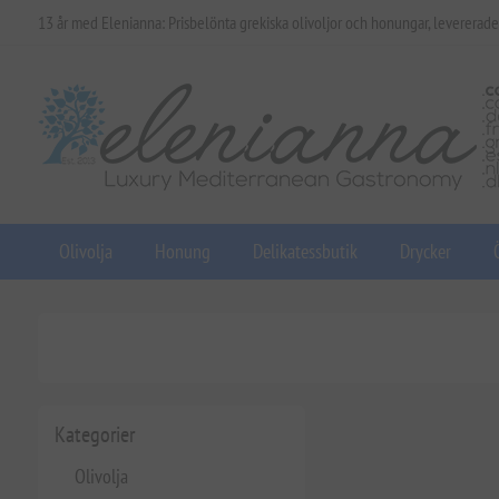
13 år med Elenianna: Prisbelönta grekiska olivoljor och honungar, levererade
Olivolja
Honung
Delikatessbutik
Drycker
Kategorier
Olivolja