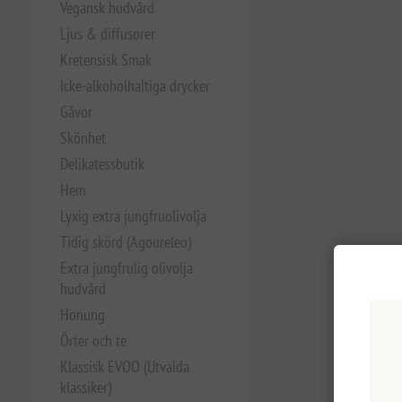
Vegansk hudvård
Ljus & diffusorer
Kretensisk Smak
Icke-alkoholhaltiga drycker
Gåvor
Skönhet
Delikatessbutik
Hem
Lyxig extra jungfruolivolja
Tidig skörd (Agoureleo)
Extra jungfrulig olivolja
hudvård
Honung
Örter och te
Klassisk EVOO (Utvalda
klassiker)