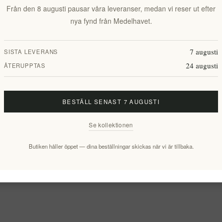
Från den 8 augusti pausar våra leveranser, medan vi reser ut efter
nya fynd från Medelhavet.
7 augusti
SISTA LEVERANS
24 augusti
ÅTERUPPTAS
BESTÄLL SENAST 7 AUGUSTI
Se kollektionen
Butiken håller öppet — dina beställningar skickas när vi är tillbaka.