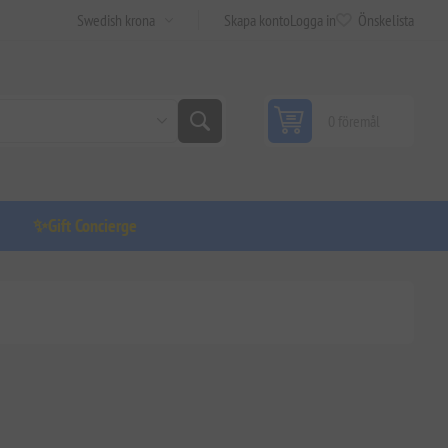
Skapa konto
Logga in
Önskelista
0 föremål
✨Gift Concierge