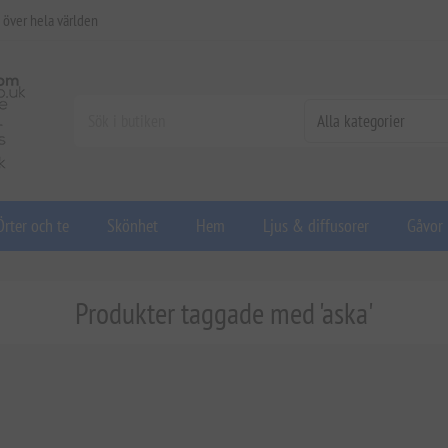
 över hela världen
Örter och te
Skönhet
Hem
Ljus & diffusorer
Gåvor
Produkter taggade med 'aska'