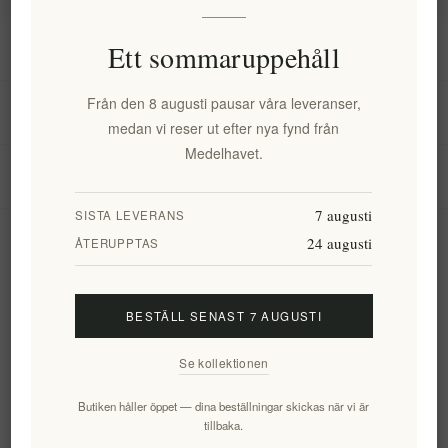
Information
Ett sommaruppehåll
Från den 8 augusti pausar våra leveranser,
Mitt konto
medan vi reser ut efter nya fynd från
Medelhavet.
Kundtjänst
7 augusti
SISTA LEVERANS
24 augusti
Nyhetsbrev
ÅTERUPPTAS
BESTÄLL SENAST 7 AUGUSTI
Prenumerera
Avsluta bevakning
Se kollektionen
Följ oss
Butiken håller öppet — dina beställningar skickas när vi är
tillbaka.