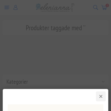
0
Produkter taggade med ''
Kategorier
Populära taggar