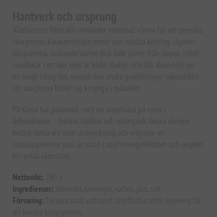
Hantverk och ursprung
Xilofournos Mistrakis använder vedeldad värme för att utveckla
skorpornas karakteristiska textur och subtila kolning. Ugnens
långsamma, strålande värme drar fukt jämnt från degen, vilket
resulterar i ett kex som är både stadigt och lätt. Kornmjöl ger
en svagt nötig ton, medan den andra gräddningen säkerställer
att skorporna håller sig krispiga i månader.
På Kreta har paximadi varit en stapelvara på resor i
århundraden – bärbar, hållbar och näringsrik. Dessa skorpor
hedrar detta arv utan utsmyckning och erbjuder en
smakupplevelse som är rotad i uppfinningsrikedom och respekt
för enkla sädesslag.
Nettovikt:
280 g
Ingredienser:
Vetemjöl, kornmjöl, vatten, jäst, salt
Förvaring:
Förvara svalt och torrt; återförslut efter öppning för
att bevara krispigheten.