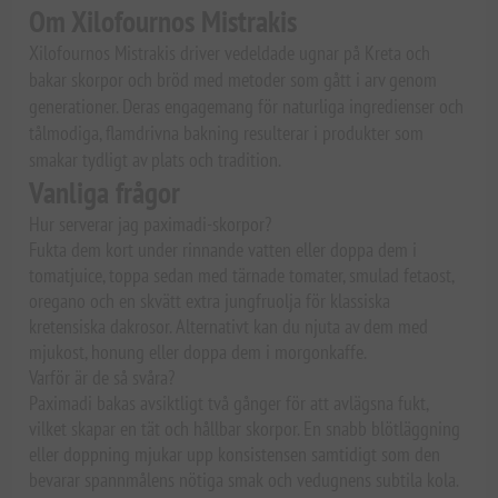
Om Xilofournos Mistrakis
Xilofournos Mistrakis driver vedeldade ugnar på Kreta och
bakar skorpor och bröd med metoder som gått i arv genom
generationer. Deras engagemang för naturliga ingredienser och
tålmodiga, flamdrivna bakning resulterar i produkter som
smakar tydligt av plats och tradition.
Vanliga frågor
Hur serverar jag paximadi-skorpor?
Fukta dem kort under rinnande vatten eller doppa dem i
tomatjuice, toppa sedan med tärnade tomater, smulad fetaost,
oregano och en skvätt extra jungfruolja för klassiska
kretensiska dakrosor. Alternativt kan du njuta av dem med
mjukost, honung eller doppa dem i morgonkaffe.
Varför är de så svåra?
Paximadi bakas avsiktligt två gånger för att avlägsna fukt,
vilket skapar en tät och hållbar skorpor. En snabb blötläggning
eller doppning mjukar upp konsistensen samtidigt som den
bevarar spannmålens nötiga smak och vedugnens subtila kola.