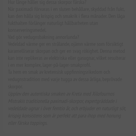
Hur länge håller sig dessa skorpor färska?
När paximadi förvaras i en sluten behållare, skyddad från fukt,
kan den hålla sig krispig och smakrik i flera månader. Den låga
fukthalten förlänger naturligt hållbarheten utan
konserveringsmedel.
Vad gör vedugnsbakning annorlunda?
Vedeldad värme ger en strålande, ojämn värme som försiktigt
karamelliserar skorpan och ger en svag rökighet. Denna metod
kan inte replikeras av elektriska eller gasugnar, vilket resulterar
i en mer komplex, lager-på-lager-smakprofil.
Ta hem en smak av kretensisk uppfinningsrikedom och
vedugnstradition med varje tugga av dessa ärliga, beprövade
skorpor.
Upplev den autentiska smaken av Kreta med Xilofournos
Mistrakis traditionella paximadi-skorpor, expertgräddade i
vedeldade ugnar i över femtio år, och erbjuder en naturligt söt,
krispig konsistens som är perfekt att para ihop med honung
eller färska toppings.