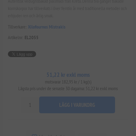
Autentisk vedugnsbakad paximadi från Kreta. Denna två gånger bakade
kornskorpor har tillverkats i över femtio år med traditionella metoder och
erbjuder ren och ärlig smak.
Tillverkare:
Xilofournos Mistrakis
Artikelnr:
EL2055
51,22 kr exkl moms
motsvarar 182,95 kr / 1 kg(s)
Lägsta pris under de senaste 30 dagarna: 51,22 kr exkl moms
LÄGG I VARUKORG