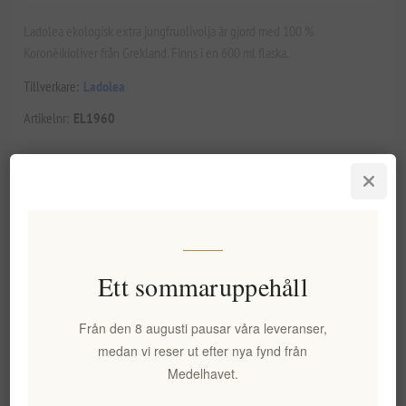
Ladolea ekologisk extra jungfruolivolja är gjord med 100 %
Koronèikioliver från Grekland. Finns i en 600 ml flaska.
Tillverkare:
Ladolea
Artikelnr:
EL1960
382,00 kr exkl moms
motsvarar 636,66 kr / 1 lt
Lägsta pris under de senaste 30 dagarna: 382,00 kr exkl moms
Ett sommaruppehåll
LÄGG I VARUKORG
Från den 8 augusti pausar våra leveranser,
medan vi reser ut efter nya fynd från
Medelhavet.