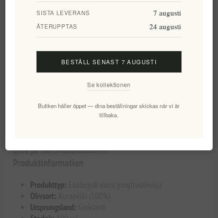
Lägg i önskelistan
Tipsa en vän
7 augusti
SISTA LEVERANS
24 augusti
ÅTERUPPTAS
Lagerstatus:
I lager
Leveranstid:
1 vecka
BESTÄLL SENAST 7 AUGUSTI
Se kollektionen
Overview
Specifications
Reviews
Contact Us
Butiken håller öppet — dina beställningar skickas när vi är
tillbaka.
Ladolea ekologisk extra jungfruolivolja
Ladolea Organic Extra Virgin Olive Oil är en grekisk olivolja
gjord på 100 % Koronèikioliver.
Produktinformation
Produkttyp:
Ekologisk extra jungfruolivolja
Olivsort:
Koronèiki (100%)
Ursprungsland:
Grekland