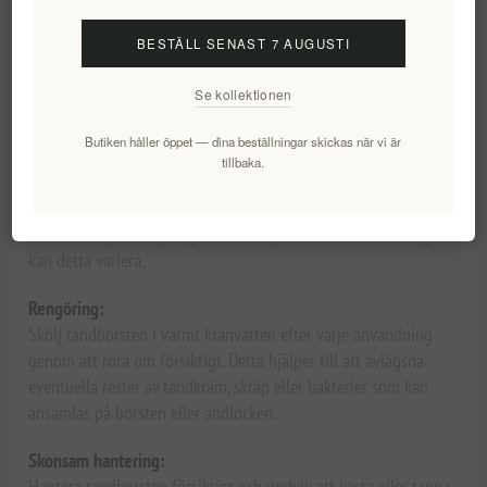
för atraumatisk hygien och överkänslighet.
BESTÄLL SENAST 7 AUGUSTI
Våra tandborstar är tillverkade av hållbara, växtbaserade
föreningar och innovativa biobaserade filament, och de är 30 %
Se kollektionen
lättare än vanliga manuella tandborstar, vilket bidrar till att
minska avfallet
Butiken håller öppet — dina beställningar skickas när vi är
tillbaka.
När du ska byta och hur du ska förvara din Apriori-tandborste:
För att säkerställa effektiv borstning ska du byta tandborste när
borsten börjar bli spretig. Beroende på teknik och borstningsstil
kan detta variera.
Rengöring:
Skölj tandborsten i varmt kranvatten efter varje användning
genom att röra om försiktigt. Detta hjälper till att avlägsna
eventuella rester av tandkräm, skräp eller bakterier som kan
ansamlas på borsten eller ändlocken.
Skonsam hantering:
Hantera tandborsten försiktigt och undvik att kasta eller tappa