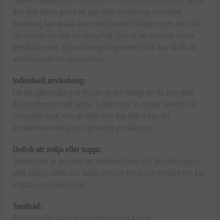
den mot hårda ytor, t.ex. glas eller bänkskivor. Hårdhänt
hantering kan skada den metalliserade beläggningen och leda
till avskalning eller missfärgning. Undvik att använda starka
kemikalier eller slipande rengöringsmedel som kan skada de
metalliserade komponenterna.
Individuell användning:
För att säkerställa god hygien är det viktigt att du inte delar
din tandborste med andra. Tandborstar är endast avsedda för
personligt bruk, och att dela dem kan öka risken för
korskontaminering och spridning av bakterier.
Undvik att svälja eller tugga:
Tandborstar är avsedda för tandborstning och ska inte tuggas
eller sväljas. Detta kan skada borsten och basmaterialet och kan
utgöra en kvävningsrisk.
Tandtråd:
Borstning bör alltid kompletteras med daglig