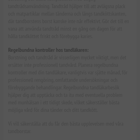
tandtrådsanvändning. Tandtråd hjälper till att avlägsna plack
och matpartiklar mellan tänderna och längs tandköttskanten,
där tandborstens borst kanske inte når effektivt. Gör det till en
vana att använda tandtråd minst en gång om dagen för att
hålla tandköttet friskt och förebygga karies.
Regelbundna kontroller hos tandläkaren:
Borstning och tandtråd är visserligen mycket viktigt, men det
ersätter inte professionell tandvård. Planera regelbundna
kontroller med din tandläkare, vanligtvis var sjätte månad, för
professionell rengöring, omfattande undersökningar och
förebyggande behandlingar. Regelbundna tandläkarbesök
hjälper dig att upptäcka och ta itu med eventuella problem
med munhälsan i ett tidigt skede, vilket säkerställer bästa
möjliga vård för dina tänder och ditt tandkött.
Vi vill säkerställa att du får den bästa upplevelsen med våra
tandborstar.