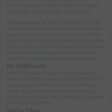
konserveringsfria formula, vilket säkerställer att du upplever
den autentiska smaken av Grekland i sin renaste form.
Den krämiga konsistensen smälter enkelt när den värms upp,
vilket gör att den smälter in i såser, panerar pasta eller berikar
potatismos. Använd den som en sista touch på grillade biffar,
rör den i risotto för fyllighet eller bred den helt enkelt på färskt
bröd för en njutbar godbit. Denna mångsidiga sås överbryggar
klyftan mellan vardaglig matlagning och finare middagar,
ungefär som hur
premiumoljor
förbättrar medelhavsmaten.
Om tryffelteorin
Truffle Theory specialiserar sig på att ge kräsna matälskare
världen över de lyxiga smakerna av grekisk vildtryffel. Med ett
engagemang för autentiska ingredienser och traditionella
metoder skapar varumärket premiumtryffelprodukter som
hyllar Greklands rika kulinariska arv samtidigt som de uppfyller
moderna gourmetstandarder.
Vanliga frågor