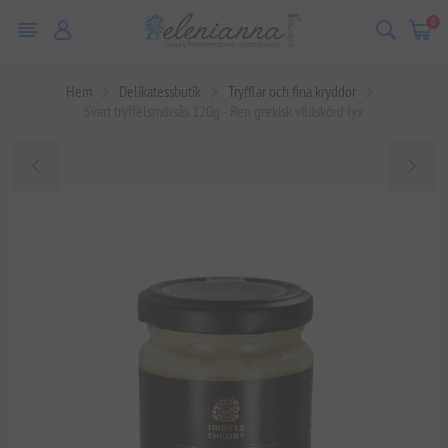
0
Hem
Delikatessbutik
Tryfflar och fina kryddor
Svart tryffelsmörsås 120g - Ren grekisk vildskörd lyx