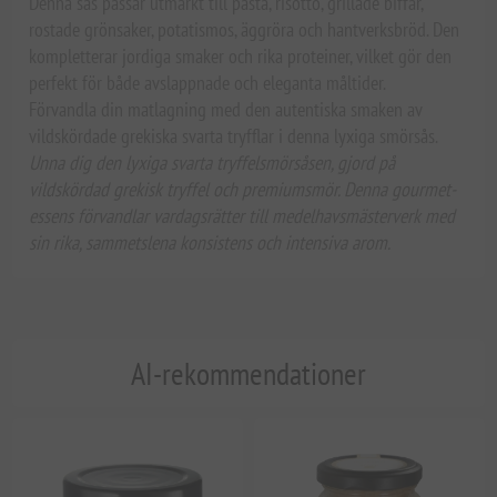
Denna sås passar utmärkt till pasta, risotto, grillade biffar,
rostade grönsaker, potatismos, äggröra och hantverksbröd. Den
kompletterar jordiga smaker och rika proteiner, vilket gör den
perfekt för både avslappnade och eleganta måltider.
Förvandla din matlagning med den autentiska smaken av
vildskördade grekiska svarta tryfflar i denna lyxiga smörsås.
Unna dig den lyxiga svarta tryffelsmörsåsen, gjord på
vildskördad grekisk tryffel och premiumsmör. Denna gourmet-
essens förvandlar vardagsrätter till medelhavsmästerverk med
sin rika, sammetslena konsistens och intensiva arom.
AI-rekommendationer