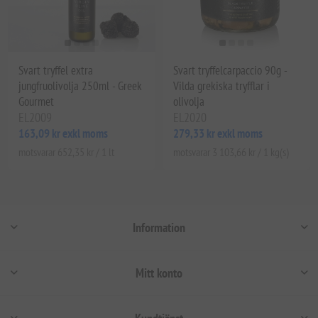
Svart tryffel extra
Svart tryffelcarpaccio 90g -
jungfruolivolja 250ml - Greek
Vilda grekiska tryfflar i
Gourmet
olivolja
EL2009
EL2020
163,09 kr exkl moms
279,33 kr exkl moms
motsvarar 652,35 kr / 1 lt
motsvarar 3 103,66 kr / 1 kg(s)
Information
Mitt konto