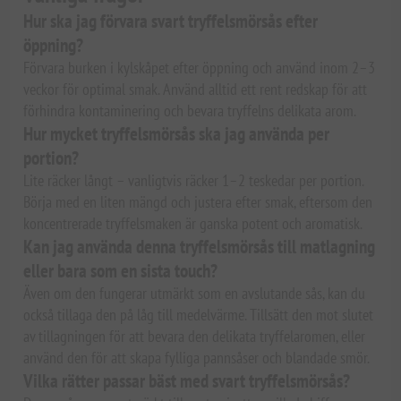
Hur ska jag förvara svart tryffelsmörsås efter
öppning?
Förvara burken i kylskåpet efter öppning och använd inom 2–3
veckor för optimal smak. Använd alltid ett rent redskap för att
förhindra kontaminering och bevara tryffelns delikata arom.
Hur mycket tryffelsmörsås ska jag använda per
portion?
Lite räcker långt – vanligtvis räcker 1–2 teskedar per portion.
Börja med en liten mängd och justera efter smak, eftersom den
koncentrerade tryffelsmaken är ganska potent och aromatisk.
Kan jag använda denna tryffelsmörsås till matlagning
eller bara som en sista touch?
Även om den fungerar utmärkt som en avslutande sås, kan du
också tillaga den på låg till medelvärme. Tillsätt den mot slutet
av tillagningen för att bevara den delikata tryffelaromen, eller
använd den för att skapa fylliga pannsåser och blandade smör.
Vilka rätter passar bäst med svart tryffelsmörsås?