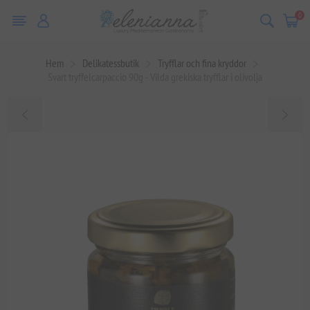
0
Hem
Delikatessbutik
Tryfflar och fina kryddor
Svart tryffelcarpaccio 90g - Vilda grekiska tryfflar i olivolja