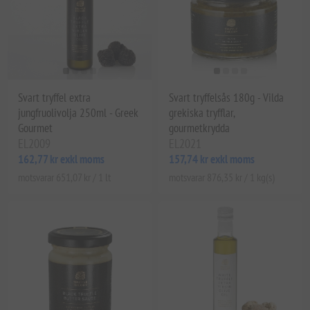
Svart tryffel extra
Svart tryffelsås 180g - Vilda
jungfruolivolja 250ml - Greek
grekiska tryfflar,
Gourmet
gourmetkrydda
EL2009
EL2021
162,77 kr exkl moms
157,74 kr exkl moms
motsvarar 651,07 kr / 1 lt
motsvarar 876,35 kr / 1 kg(s)