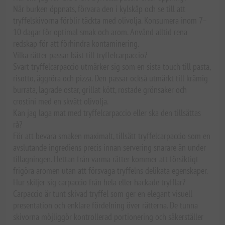
När burken öppnats, förvara den i kylskåp och se till att
tryffelskivorna förblir täckta med olivolja. Konsumera inom 7–
10 dagar för optimal smak och arom. Använd alltid rena
redskap för att förhindra kontaminering.
Vilka rätter passar bäst till tryffelcarpaccio?
Svart tryffelcarpaccio utmärker sig som en sista touch till pasta,
risotto, äggröra och pizza. Den passar också utmärkt till krämig
burrata, lagrade ostar, grillat kött, rostade grönsaker och
crostini med en skvätt olivolja.
Kan jag laga mat med tryffelcarpaccio eller ska den tillsättas
rå?
För att bevara smaken maximalt, tillsätt tryffelcarpaccio som en
avslutande ingrediens precis innan servering snarare än under
tillagningen. Hettan från varma rätter kommer att försiktigt
frigöra aromen utan att försvaga tryffelns delikata egenskaper.
Hur skiljer sig carpaccio från hela eller hackade tryfflar?
Carpaccio är tunt skivad tryffel som ger en elegant visuell
presentation och enklare fördelning över rätterna. De tunna
skivorna möjliggör kontrollerad portionering och säkerställer