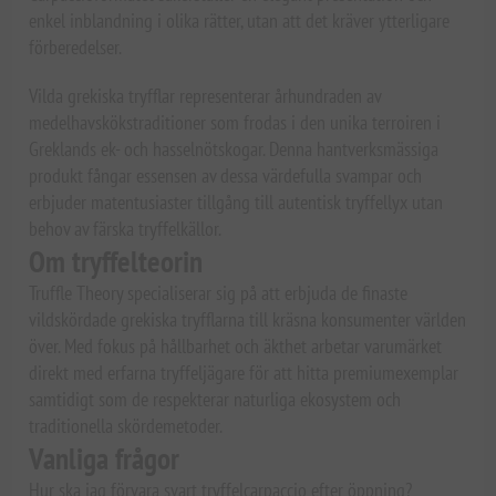
enkel inblandning i olika rätter, utan att det kräver ytterligare
förberedelser.
Vilda grekiska tryfflar representerar århundraden av
medelhavskökstraditioner som frodas i den unika terroiren i
Greklands ek- och hasselnötskogar. Denna hantverksmässiga
produkt fångar essensen av dessa värdefulla svampar och
erbjuder matentusiaster tillgång till autentisk tryffellyx utan
behov av färska tryffelkällor.
Om tryffelteorin
Truffle Theory specialiserar sig på att erbjuda de finaste
vildskördade grekiska tryfflarna till kräsna konsumenter världen
över. Med fokus på hållbarhet och äkthet arbetar varumärket
direkt med erfarna tryffeljägare för att hitta premiumexemplar
samtidigt som de respekterar naturliga ekosystem och
traditionella skördemetoder.
Vanliga frågor
Hur ska jag förvara svart tryffelcarpaccio efter öppning?