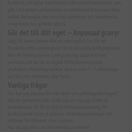
Grekland, och hyllar traditionella träbearbetningsmetoder som
gått i arv genom generationer av medelhavshantverkare. Varje
möbel återspeglar den naturliga skönheten och funktionella
integriteten hos grekiskt olivträ.
Gör det till ditt eget — Anpassad gravyr
Lägg till namn, datum eller en meningsfull fras för att
förvandla detta serveringsset till en personlig bröllopspresent
eller ett företagsminne. Lasergravering appliceras med
precision, och du får en digital förhandsvisning före
produktion. Personliga artiklar skickas inom 5–7 arbetsdagar
och kan inte returneras eller bytas.
Vanliga frågor
Hur kan jag anpassa den här sked- och gaffeluppsättningen?
Välj din gravyrtext eller ladda upp en logotyp direkt på
produktsidan. Du får en digital förhandsgranskning för
godkännande innan vi graverar. Teckenbegränsningar och
riktlinjer för filformat visas i kassan.
Hur ska jag sköta om köksredskap av olivträ?