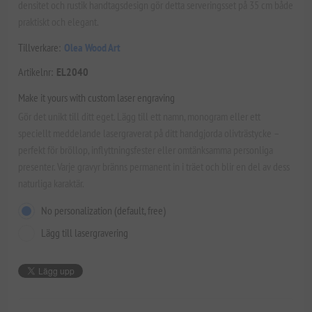
densitet och rustik handtagsdesign gör detta serveringsset på 35 cm både
praktiskt och elegant.
Tillverkare:
Olea Wood Art
Artikelnr:
EL2040
Make it yours with custom laser engraving
Gör det unikt till ditt eget. Lägg till ett namn, monogram eller ett
speciellt meddelande lasergraverat på ditt handgjorda olivträstycke –
perfekt för bröllop, inflyttningsfester eller omtänksamma personliga
presenter. Varje gravyr bränns permanent in i träet och blir en del av dess
naturliga karaktär.
No personalization (default, free)
Lägg till lasergravering