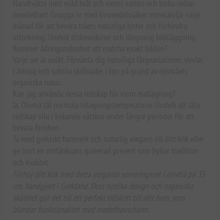
Handtvätta med mild tvål och varmt vatten och torka sedan
omedelbart. Gnugga in med livsmedelssäker mineralolja varje
månad för att bevara träets naturliga lyster och förhindra
uttorkning. Undvik diskmaskiner och långvarig blötläggning.
Kommer ådringsmönstret att matcha exakt bilden?
Varje set är unikt. Förvänta dig naturliga färgvariationer, virvlar
i ådring och subtila skillnader i ton på grund av olivträets
organiska natur.
Kan jag använda dessa redskap för varm matlagning?
Ja. Olivträ tål normala tillagningstemperaturer. Undvik att låta
redskap vila i kokande vätskor under längre perioder för att
bevara finishen.
Ta med grekiskt hantverk och naturlig elegans till ditt kök eller
ge bort en omtänksam, graverad present som hyllar tradition
och kvalitet.
Förhöj ditt kök med detta eleganta serveringsset i olivträ på 35
cm, handgjort i Grekland. Dess rustika design och organiska
skönhet gör det till ett perfekt tillskott till ditt hem, som
blandar funktionalitet med medelhavscharm.