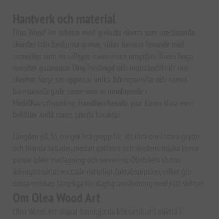
Hantverk och material
Olea Wood Art arbetar med grekiskt olivträ som uteslutande
skördas från beskurna grenar, vilket bevarar levande träd
samtidigt som en sällsynt naturresurs utnyttjas. Träets höga
densitet garanterar lång livslängd och motståndskraft mot
skevhet. Varje set uppvisar unika ådringsvirvlar och varma
bärnstensfärgade toner som är inneboende i
Medelhavsolivodling. Handbearbetade ytor känns släta men
behåller ändå träets taktila karaktär.
Längden på 35 cm ger bra grepp för att röra om i stora grytor
och blanda sallader, medan gaffelns och skedens mjuka kurva
passar både matlagning och servering. Olivträets slutna
ådringsstruktur motstår naturligt fuktabsorption, vilket gör
dessa redskap lämpliga för daglig användning med rätt skötsel.
Om Olea Wood Art
Olea Wood Art skapar handgjorda köksartiklar i olivträ i