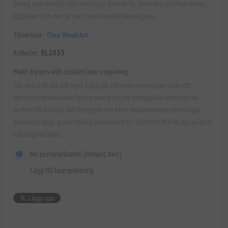
ådring som motstår lukt och repor. Perfekt för servering av charkuterier,
dippsåser och mezze med rustik medelhavselegans.
Tillverkare:
Olea Wood Art
Artikelnr:
EL2033
Make it yours with custom laser engraving
Gör det unikt till ditt eget. Lägg till ett namn, monogram eller ett
speciellt meddelande lasergraverat på ditt handgjorda olivträstycke –
perfekt för bröllop, inflyttningsfester eller omtänksamma personliga
presenter. Varje gravyr bränns permanent in i träet och blir en del av dess
naturliga karaktär.
No personalization (default, free)
Lägg till lasergravering