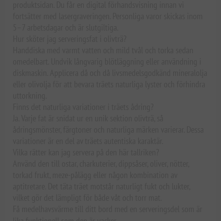
produktsidan. Du får en digital förhandsvisning innan vi
fortsätter med lasergraveringen. Personliga varor skickas inom
5–7 arbetsdagar och är slutgiltiga.
Hur sköter jag serveringsfat i olivträ?
Handdiska med varmt vatten och mild tvål och torka sedan
omedelbart. Undvik långvarig blötläggning eller användning i
diskmaskin. Applicera då och då livsmedelsgodkänd mineralolja
eller olivolja för att bevara träets naturliga lyster och förhindra
uttorkning.
Finns det naturliga variationer i träets ådring?
Ja. Varje fat är snidat ur en unik sektion olivträ, så
ådringsmönster, färgtoner och naturliga märken varierar. Dessa
variationer är en del av träets autentiska karaktär.
Vilka rätter kan jag servera på den här tallriken?
Använd den till ostar, charkuterier, dippsåser, oliver, nötter,
torkad frukt, meze-pålägg eller någon kombination av
aptitretare. Det täta träet motstår naturligt fukt och lukter,
vilket gör det lämpligt för både våt och torr mat.
Få medelhavsvärme till ditt bord med en serveringsdel som är
lika funktionell som den är vacker.