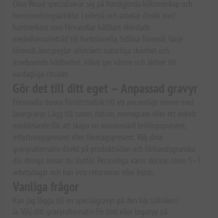
Olea Wood specialiserar sig på handgjorda köksredskap och
heminredningsartiklar i olivträ och arbetar direkt med
hantverkare som förvandlar hållbart skördade
medelhavsolivträd till funktionella, tidlösa föremål. Varje
föremål återspeglar olivträets naturliga skönhet och
inneboende hållbarhet, vilket ger värme och äkthet till
vardagliga ritualer.
Gör det till ditt eget — Anpassad gravyr
Förvandla denna förrättstallrik till ett personligt minne med
lasergravyr. Lägg till namn, datum, monogram eller ett enkelt
meddelande för att skapa en minnesvärd bröllopspresent,
inflyttningspresent eller företagspresent. Välj dina
gravyralternativ direkt på produktsidan och förhandsgranska
din design innan du slutför. Personliga varor skickas inom 5–7
arbetsdagar och kan inte returneras eller bytas.
Vanliga frågor
Kan jag lägga till en specialgravyr på den här tallriken?
Ja. Välj ditt gravyralternativ för text eller logotyp på