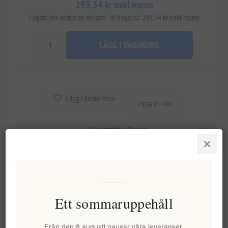
293,34 kr exkl moms
Lägsta pris under de senaste 30 dagarna: 293,34 kr exkl moms
LÄGG I VARUKORG
Lägg i önskelistan
Tipsa en vän
Lagerstatus:
I lager
Leveranstid:
2-8 dagar
Overview
Specifications
Reviews
Contact Us
Ett sommaruppehåll
Detta handgjorda förrättstallrik i olivträ har tre generösa fack
Från den 8 augusti pausar våra leveranser,