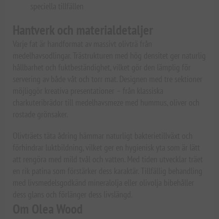
speciella tillfällen
Hantverk och materialdetaljer
Varje fat är handformat av massivt olivträ från
medelhavsodlingar. Trästrukturen med hög densitet ger naturlig
hållbarhet och fuktbeständighet, vilket gör den lämplig för
servering av både våt och torr mat. Designen med tre sektioner
möjliggör kreativa presentationer – från klassiska
charkuteribrädor till medelhavsmeze med hummus, oliver och
rostade grönsaker.
Olivträets täta ådring hämmar naturligt bakterietillväxt och
förhindrar luktbildning, vilket ger en hygienisk yta som är lätt
att rengöra med mild tvål och vatten. Med tiden utvecklar träet
en rik patina som förstärker dess karaktär. Tillfällig behandling
med livsmedelsgodkänd mineralolja eller olivolja bibehåller
dess glans och förlänger dess livslängd.
Om Olea Wood