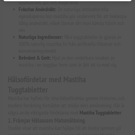
uppblåsthet, gas och magkramp.
Fräschar Andedräkt:
De naturliga antibakteriella
egenskaperna hos mastiha gör underverk för att bekämpa
dålig andedräkt, vilket lämnar din mun känsla fräsch och
ren.
Naturliga Ingredienser:
Våra tuggtabletter är gjorda av
100% naturlig mastiha, fri från artificiella tillsatser och
konserveringsmedel.
Bekvämt & Gott:
Njut av den underbara smaken av
mastiha i en tuggbar form som är lätt att ta med sig.
Hälsofördelar med Mastiha
Tuggtabletter
Mastiha har hyllats för sina hälsofördelar genom historien, och
modern forskning fortsätter att stödja dess användning. Här är
några av de viktigaste fördelarna med
Mastiha Tuggtabletter
:
1. Främjar Hälsosam Matsmältning
Studier visar att mastiha kan hjälpa till att lindra symtom på