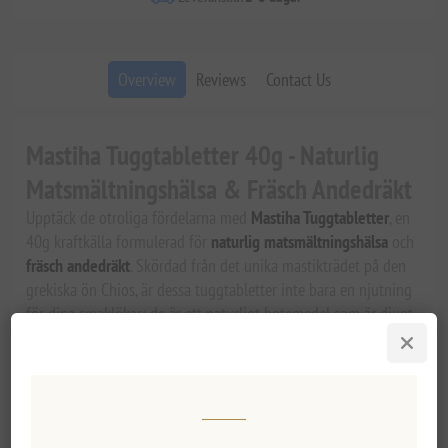
Overview
Reviews
Contact Us
Mastiha Tuggtabletter 40g - Naturlig
Matsmältningshälsa & Fräsch Andedräkt
Upptäck de otroliga fördelarna med
Mastiha Tuggtabletter
, en
40g kraftkälla formulerad för
naturlig matsmältningshälsa
och
fräsch andedräkt
. Skördad från det unika mastikträdet på den
grekiska ön Chios, är dessa tuggtabletter inte bara en njutning
för dina smaklökar; de är ett naturligt botemedel som är djupt
rotat i århundradens tradition. Upplev de lugnande
egenskaperna hos mastiha, stödd av modern vetenskap, och
förbättra ditt matsmältningsvälbefinnande idag!
Vad är Mastiha?
Mastiha, även känd som mastikgummi, är en harts som erhålls