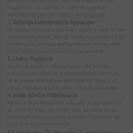
gastrointestinala störningar. Genom att integrera Mastiha
Tuggtabletter i din rutin kan du främja ett balanserat
matsmältningssystem och förbättra näringsupptaget.
2. Naturliga Antimikrobiella Egenskaper
De naturliga föreningarna som finns i mastiha är kända för sina
antimikrobiella effekter. Detta gör Mastiha Tuggtabletter till ett
utmärkt val för att minska skadliga bakterier i munnen, vilket
bidrar till bättre munhygien och fräschare andedräkt.
3. Lindrar Magbesvär
Oavsett om du lider av tillfälliga magont eller kroniska
matsmältningsproblem, har mastiha traditionellt använts för
att ge lindring. Dess lugnande egenskaper kan hjälpa till att
minska inflammation och irritation i matsmältningskanalen.
4. Stöder Allmänt Välbefinnande
Mastiha är rik på antioxidanter, som spelar en avgörande roll i
att skydda din kropp mot oxidativ stress och främja allmän
hälsa. Regelbunden konsumtion av Mastiha Tuggtabletter kan
bidra till en hälsosammare livsstil.
Så Använder Du Mastiha Tuggtabletter