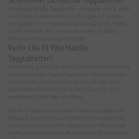
Att integrera Mastiha Tuggtabletter i din dagliga rutin är enkelt
och effektivt. Vi rekommenderar att du tuggar 1-2 tabletter
efter måltider för att stödja matsmältningshälsan och fräscha
upp din andedräkt. Njut av den unika smaken och skörda
fördelarna av detta naturliga botemedel!
Varför Lita På Våra Mastiha
Tuggtabletter?
På Mastiha är vi stolta över att erbjuda högkvalitativa, effektiva
hälsoprodukter. Våra Mastiha Tuggtabletter tillverkas med den
finaste mastiha som kommer från ön Chios. Vi följer strikta
kvalitetskontrollstandarder för att säkerställa att du får en
produkt som är både säker och effektiv.
Med en rik historia och en mängd forskning som stöder dess
fördelar, är mastiha inte bara ett traditionellt botemedel utan
en modern hälsolösning. Vårt engagemang för hållbarhet och
naturlig sourcing återspeglar vår hängivenhet för din hälsa och