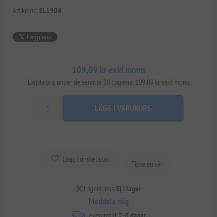
Artikelnr:
EL1904
109,09 kr exkl moms
Lägsta pris under de senaste 30 dagarna: 109,09 kr exkl moms
LÄGG I VARUKORG
Lägg i önskelistan
Tipsa en vän
Lagerstatus:
Ej i lager
Meddela mig
Leveranstid:
2-8 dagar