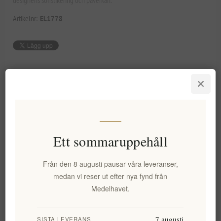
Artikelnr:
EL1778
75,52 kr exkl moms
Lägsta pris under de senaste 30 dagarna: 75,52 kr exkl moms
LÄGG I VARUKORG
Ett sommaruppehåll
Från den 8 augusti pausar våra leveranser,
Lägg i önskelistan
Tipsa en vän
medan vi reser ut efter nya fynd från
Medelhavet.
Lagerstatus:
I lager
Leveranstid:
2-8 dagar
7 augusti
SISTA LEVERANS