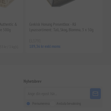
Authentic &
Grekisk Honung Presentbox - Rå
ure 500g
Lyxassortiment: Tall, Skog, Blomma, 3 x 50g
EL1791
189,36 kr exkl moms
3 kr / 1 kg(s)
Nyhetsbrev
Prenumerera
Avsluta bevakning