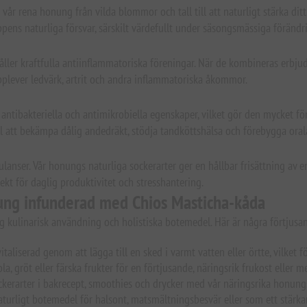
er vår rena honung från vilda blommor och tall till att naturligt stärk
ns naturliga försvar, särskilt värdefullt under säsongsmässiga förändrin
r kraftfulla antiinflammatoriska föreningar. När de kombineras erbjuder d
plever ledvärk, artrit och andra inflammatoriska åkommor.
na antibakteriella och antimikrobiella egenskaper, vilket gör den mycket
 att bekämpa dålig andedräkt, stödja tandköttshälsa och förebygga orala
ulanser. Vår honungs naturliga sockerarter ger en hållbar frisättning a
ekt för daglig produktivitet och stresshantering.
nung infunderad med Chios Masticha-kåda
kulinarisk användning och holistiska botemedel. Här är några förtjusande 
italiserad genom att lägga till en sked i varmt vatten eller örtte, vilke
a, gröt eller färska frukter för en förtjusande, näringsrik frukost eller m
ockerarter i bakrecept, smoothies och drycker med vår näringsrika honun
turligt botemedel för halsont, matsmältningsbesvär eller som ett stär