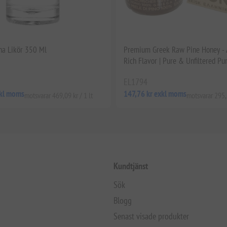
ha Likör 350 Ml
Premium Greek Raw Pine Honey - 
Rich Flavor | Pure & Unfiltered P
EL1794
xkl moms
147,76 kr exkl moms
motsvarar 469,09 kr / 1 lt
motsvarar 295,5
Kundtjänst
Sök
Blogg
Senast visade produkter