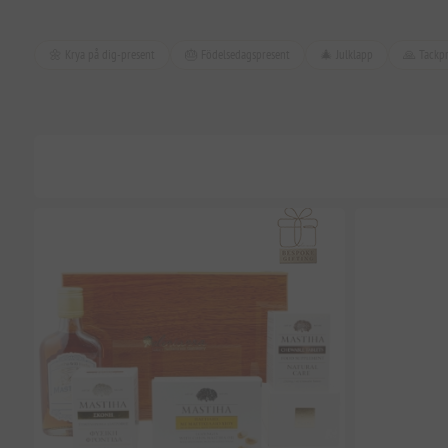
🌼 Krya på dig-present
🎂 Födelsedagspresent
🎄 Julklapp
🙏 Tackpr