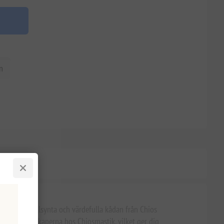
n
med den sällsynta och värdefulla kådan från Chios
kande egenskaperna hos Chiosmastik, vilket ger dig