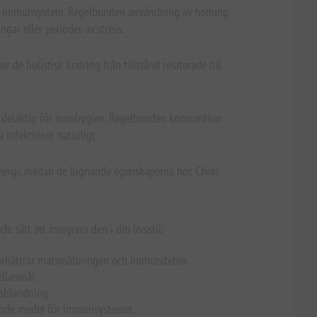
a ditt immunsystem. Regelbunden användning av honung
gar eller perioder av stress.
e holistisk lindring från tillstånd relaterade till
 fördelaktig för munhygien. Regelbunden konsumtion
 infektioner naturligt.
v energi, medan de lugnande egenskaperna hos Chios
sätt att integrera den i din livsstil:
t förbättrar matsmältningen och immuniteten.
ellanmål.
gsblandning.
kande medel för immunsystemet.