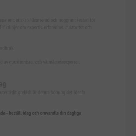
sparent, etiskt källsorterad och noggrant testad för
-riktlinjer om expertis, erfarenhet, auktoritet och
ordbruk.
d av nutritionister och välmåendeexperter.
ag
utentiskt grekisk, är denna honung det ideala
åda—beställ idag och omvandla din dagliga