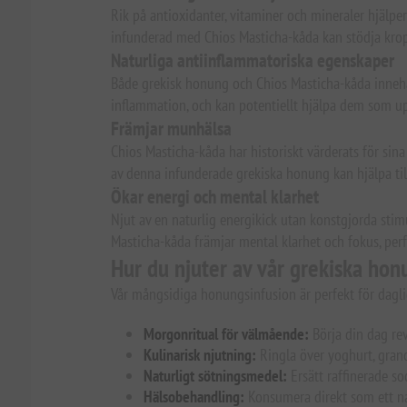
Rik på antioxidanter, vitaminer och mineraler hjälp
infunderad med Chios Masticha-kåda kan stödja kroppe
Naturliga antiinflammatoriska egenskaper
Både grekisk honung och Chios Masticha-kåda innehålle
inflammation, och kan potentiellt hjälpa dem som up
Främjar munhälsa
Chios Masticha-kåda har historiskt värderats för si
av denna infunderade grekiska honung kan hjälpa till
Ökar energi och mental klarhet
Njut av en naturlig energikick utan konstgjorda stim
Masticha-kåda främjar mental klarhet och fokus, perf
Hur du njuter av vår grekiska ho
Vår mångsidiga honungsinfusion är perfekt för daglig 
Morgonritual för välmående:
Börja din dag rev
Kulinarisk njutning:
Ringla över yoghurt, granol
Naturligt sötningsmedel:
Ersätt raffinerade s
Hälsobehandling:
Konsumera direkt som ett na