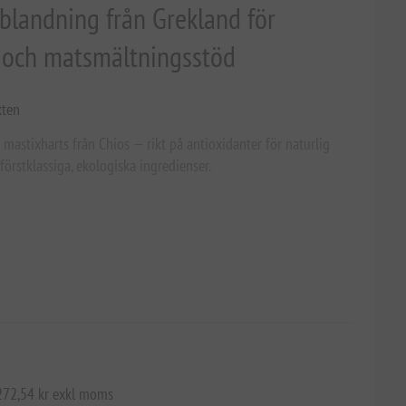
lblandning från Grekland för
e och matsmältningsstöd
kten
astixharts från Chios — rikt på antioxidanter för naturlig
örstklassiga, ekologiska ingredienser.
 272,54 kr exkl moms