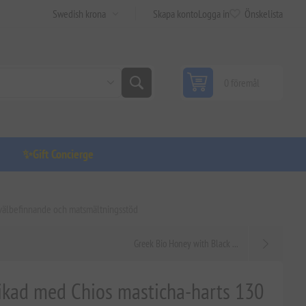
Skapa konto
Logga in
Önskelista
0 föremål
✨Gift Concierge
t välbefinnande och matsmältningsstöd
Greek Bio Honey with Black ...
ikad med Chios masticha-harts 130