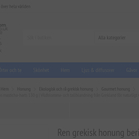
 över hela världen
Örter och te
Skönhet
Hem
Ljus & diffusorer
Gåvor
Hem
Honung
Ekologisk och rå grekisk honung
Gourmet honung
 masticha-harts 130 g | Vildblomma- och tallblandning från Grekland för naturlig
Ren grekisk honung ber