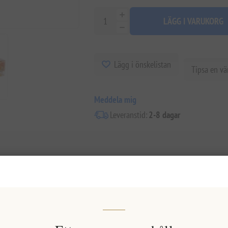
LÄGG I VARUKORG
Lägg i önskelistan
Tipsa en vä
Meddela mig
Leveranstid:
2-8 dagar
Overview
Specifications
Reviews
Contact Us
da hälsofördelarna med Greklands finaste honung, varsamt infunderad 
ndar den aromatiska essensen av vilda blommor och tall med de unika lä