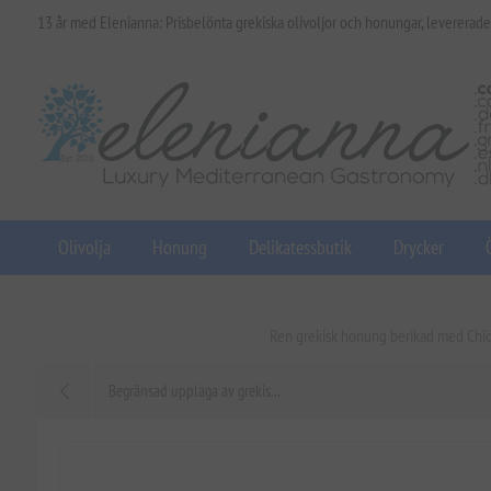
13 år med Elenianna: Prisbelönta grekiska olivoljor och honungar, levererade
Olivolja
Honung
Delikatessbutik
Drycker
Ren grekisk honung berikad med Chios
Begränsad upplaga av grekis...