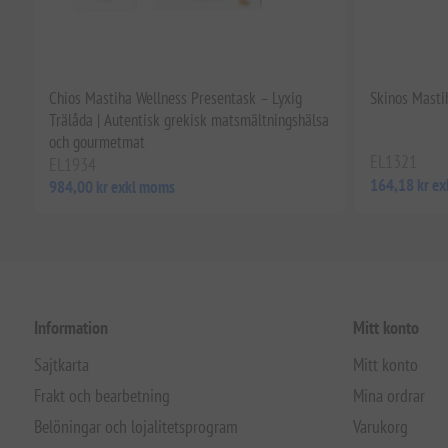
Chios Mastiha Wellness Presentask – Lyxig
Skinos Masti
Trälåda | Autentisk grekisk matsmältningshälsa
och gourmetmat
EL1321
EL1934
164,18 kr e
984,00 kr exkl moms
Information
Mitt konto
Sajtkarta
Mitt konto
Frakt och bearbetning
Mina ordrar
Belöningar och lojalitetsprogram
Varukorg