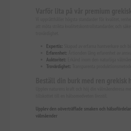
Varför lita på vår premium greki
Vi upprätthåller högsta standarder för kvalitet, renh
att möta strikta kvalitetskontrollstandarder, och säke
trovärdighet.
Expertis:
Skapad av erfarna hantverkare och bio
Erfarenhet:
Årtionden lång erfarenhet av ansv
Auktoritet:
Erkänd inom den naturliga välmåend
Trovärdighet:
Transparenta produktionsmetoder,
Beställ din burk med ren grekisk
Upplev naturens kraft och höj din välmåenderesa med
tillskottet till en hälsomedveten livsstil.
Upplev den oöverträffade smaken och hälsofördelar
välmåender