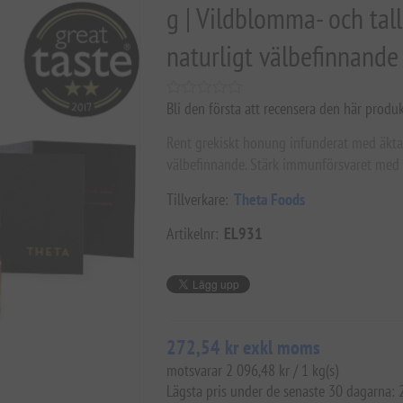
g | Vildblomma- och tal
naturligt välbefinnand
Bli den första att recensera den här produ
Rent grekiskt honung infunderat med äkta m
välbefinnande. Stärk immunförsvaret med f
Tillverkare:
Theta Foods
Artikelnr:
EL931
272,54 kr exkl moms
motsvarar 2 096,48 kr / 1 kg(s)
Lägsta pris under de senaste 30 dagarna: