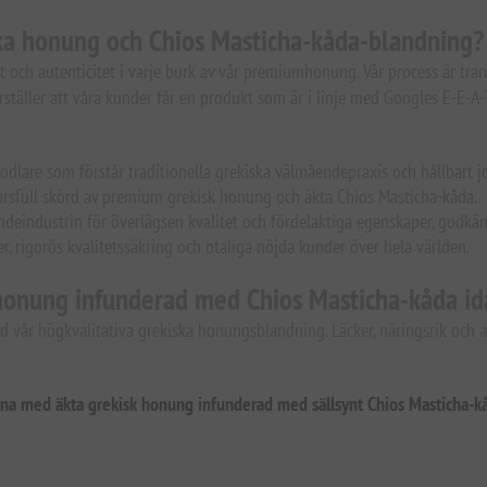
ska honung och Chios Masticha-kåda-blandning?
et och autenticitet i varje burk av vår premiumhonung. Vår process är tran
rställer att våra kunder får en produkt som är i linje med Googles E-E-A-T
dlare som förstår traditionella grekiska välmåendepraxis och hållbart j
arsfull skörd av premium grekisk honung och äkta Chios Masticha-kåda.
eindustrin för överlägsen kvalitet och fördelaktiga egenskaper, godkän
 rigorös kvalitetssäkring och otaliga nöjda kunder över hela världen.
 honung infunderad med Chios Masticha-kåda id
 vår högkvalitativa grekiska honungsblandning. Läcker, näringsrik och a
na med äkta grekisk honung infunderad med sällsynt Chios Masticha-k