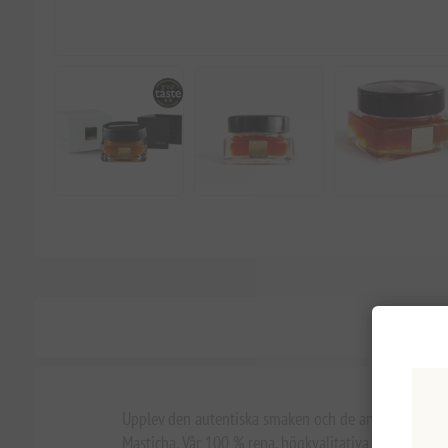
Upplev den autentiska smaken och de anmärkningsvär
Masticha. Vår 100 % rena, högkvalitativa honung bla