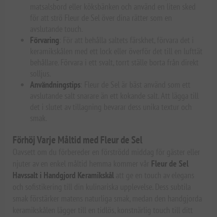
matsalsbord eller köksbänken och använd en liten sked
för att strö Fleur de Sel över dina rätter som en
avslutande touch.
Förvaring
: För att behålla saltets färskhet, förvara det i
keramikskålen med ett lock eller överför det till en lufttät
behållare. Förvara i ett svalt, torrt ställe borta från direkt
solljus.
Användningstips
: Fleur de Sel är bäst använd som ett
avslutande salt snarare än ett kokande salt. Att lägga till
det i slutet av tillagning bevarar dess unika textur och
smak.
Förhöj Varje Måltid med Fleur de Sel
Oavsett om du förbereder en förströdd middag för gäster eller
njuter av en enkel måltid hemma kommer vår
Fleur de Sel
Havssalt i Handgjord Keramikskål
att ge en touch av elegans
och sofistikering till din kulinariska upplevelse. Dess subtila
smak förstärker matens naturliga smak, medan den handgjorda
keramikskålen lägger till en tidlös, konstnärlig touch till ditt