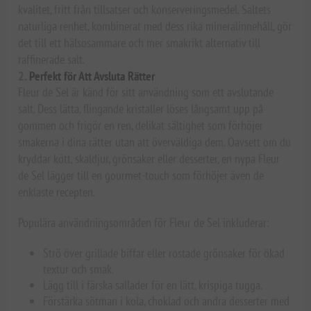
kvalitet, fritt från tillsatser och konserveringsmedel. Saltets
naturliga renhet, kombinerat med dess rika mineralinnehåll, gör
det till ett hälsosammare och mer smakrikt alternativ till
raffinerade salt.
2.
Perfekt för Att Avsluta Rätter
Fleur de Sel är känd för sitt användning som ett avslutande
salt. Dess lätta, flingande kristaller löses långsamt upp på
gommen och frigör en ren, delikat sältighet som förhöjer
smakerna i dina rätter utan att överväldiga dem. Oavsett om du
kryddar kött, skaldjur, grönsaker eller desserter, en nypa Fleur
de Sel lägger till en gourmet-touch som förhöjer även de
enklaste recepten.
Populära användningsområden för Fleur de Sel inkluderar:
Strö över grillade biffar eller rostade grönsaker för ökad
textur och smak.
Lägg till i färska sallader för en lätt, krispiga tugga.
Förstärka sötman i kola, choklad och andra desserter med