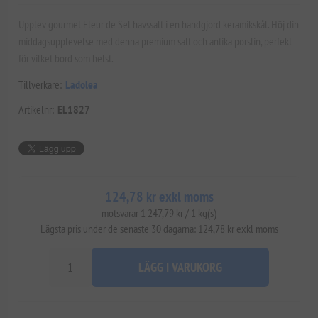
Upplev gourmet Fleur de Sel havssalt i en handgjord keramikskål. Höj din
middagsupplevelse med denna premium salt och antika porslin, perfekt
för vilket bord som helst.
Tillverkare:
Ladolea
Artikelnr:
EL1827
124,78 kr exkl moms
motsvarar 1 247,79 kr / 1 kg(s)
Lägsta pris under de senaste 30 dagarna: 124,78 kr exkl moms
LÄGG I VARUKORG