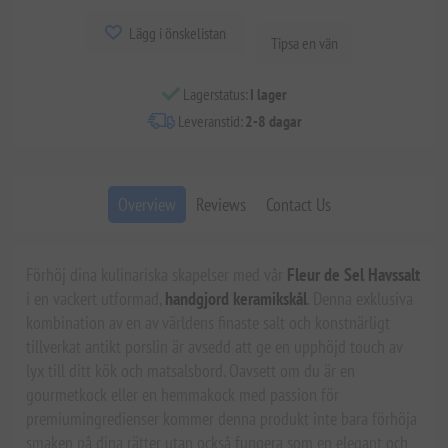
Lägg i önskelistan
Tipsa en vän
Lagerstatus:
I lager
Leveranstid:
2-8 dagar
Overview
Reviews
Contact Us
Förhöj dina kulinariska skapelser med vår
Fleur de Sel Havssalt
i en vackert utformad,
handgjord keramikskål
. Denna exklusiva
kombination av en av världens finaste salt och konstnärligt
tillverkat antikt porslin är avsedd att ge en upphöjd touch av
lyx till ditt kök och matsalsbord. Oavsett om du är en
gourmetkock eller en hemmakock med passion för
premiumingredienser kommer denna produkt inte bara förhöja
smaken på dina rätter utan också fungera som en elegant och