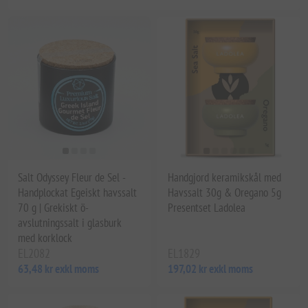
Salt Odyssey Fleur de Sel -
Handgjord keramikskål med
Handplockat Egeiskt havssalt
Havssalt 30g & Oregano 5g
70 g | Grekiskt ö-
Presentset Ladolea
avslutningssalt i glasburk
med korklock
EL2082
EL1829
63,48 kr exkl moms
197,02 kr exkl moms