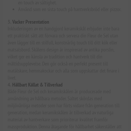
en touch av sältighet.
Använd som en sista touch på hantverksbröd eller pizzor.
3.
Vacker Presentation
Inkluderingen av en handgjord keramikskål erbjuder inte bara
ett praktiskt sätt att förvara och servera din Fleur de Sel utan
även lägger till en stilfull, konstnärlig touch till ditt kök eller
matsalsbord. Skålens design är inspirerad av antika porslin,
vilket ger en känsla av tradition och hantverk till din
måltidsupplevelse. Den gör också en perfekt present till
matälskare, hemmakockar och alla som uppskattar det finare i
livet.
4.
Hållbart Källat & Tillverkad
Både Fleur de Sel och keramikskålen är producerade med
användning av hållbara metoder. Saltet skördas med
miljövänliga metoder som har förts vidare från generation till
generation, medan keramikskålen är tillverkad av naturliga
material av hantverkare som prioriterar kvalitet framför
massproduktion. Denna åtagande för hållbarhet säkerställer att