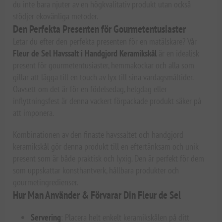
du inte bara njuter av en högkvalitativ produkt utan också
stödjer ekovänliga metoder.
Den Perfekta Presenten för Gourmetentusiaster
Letar du efter den perfekta presenten för en matälskare? Vår
Fleur de Sel Havssalt i Handgjord Keramikskål
är en idealisk
present för gourmetentusiaster, hemmakockar och alla som
gillar att lägga till en touch av lyx till sina vardagsmåltider.
Oavsett om det är för en födelsedag, helgdag eller
inflyttningsfest är denna vackert förpackade produkt säker på
att imponera.
Kombinationen av den finaste havssaltet och handgjord
keramikskål gör denna produkt till en eftertänksam och unik
present som är både praktisk och lyxig. Den är perfekt för dem
som uppskattar konsthantverk, hållbara produkter och
gourmetingredienser.
Hur Man Använder & Förvarar Din Fleur de Sel
Servering
: Placera helt enkelt keramikskålen på ditt