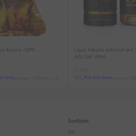
uro Katsaros 700Ml
Lagrad Tsikoudia kretensisk sprit
ekfat Raki 500ml
EL1393
xkl moms
382,34 kr exkl moms
motsvarar 1 090,84 kr / 1 lt
motsvarar 764,6
Kundtjänst
Sök