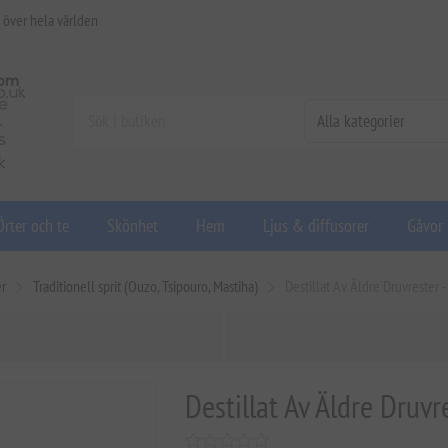
 över hela världen
Örter och te
Skönhet
Hem
Ljus & diffusorer
Gåvor
er
Traditionell sprit (Ouzo, Tsipouro, Mastiha)
Destillat Av Äldre Druvrester 
Destillat Av Äldre Druvr