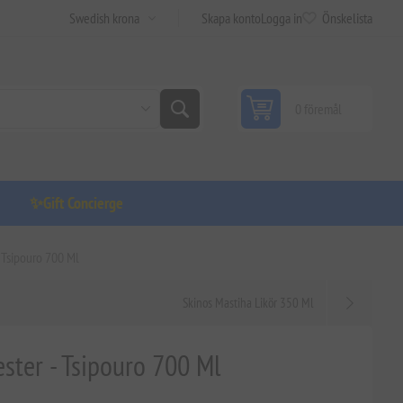
Skapa konto
Logga in
Önskelista
0 föremål
✨Gift Concierge
- Tsipouro 700 Ml
Skinos Mastiha Likör 350 Ml
ester - Tsipouro 700 Ml