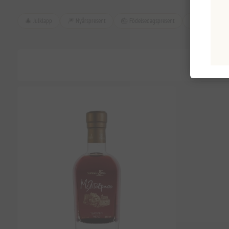
🎄 Julklapp
🎆 Nyårspresent
🎂 Födelsedagspresent
👔 Fars dag-pre