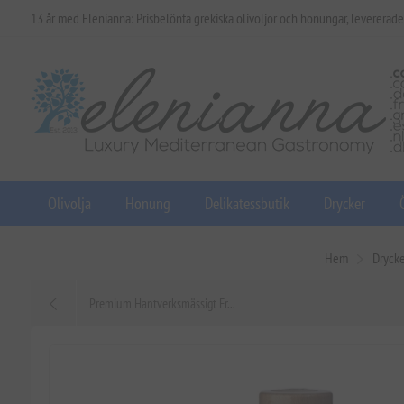
13 år med Elenianna: Prisbelönta grekiska olivoljor och honungar, levererade
Olivolja
Honung
Delikatessbutik
Drycker
Hem
Dryck
Premium Hantverksmässigt Fr...