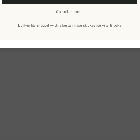
Se kollektionen
sent
Butiken håller öppet — dina beställningar skickas när vi är tillbaka.
Relaterade produkter