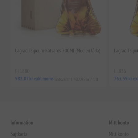
Lagrad Tsipouro Katsaros 700Ml (Med en låda)
Lagrad Tsipo
EL1880
EL836
982,07 kr exkl moms
763,59 kr e
motsvarar 1 402,95 kr / 1 lt
Information
Mitt konto
Sajtkarta
Mitt konto