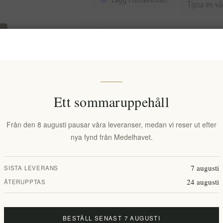
Tipsa en vä
Lagerstatus:
I lager
Leveranstid:
2-8 dagar
Ett sommaruppehåll
Från den 8 augusti pausar våra leveranser, medan vi reser ut efter
Overview
Specifications
Reviews
Contact Us
nya fynd från Medelhavet.
7 augusti
SISTA LEVERANS
vilat på en samling amerikanska och franska fat, vilket ger den en rik sm
24 augusti
ÅTERUPPTAS
 helhetseffekt.
BESTÄLL SENAST 7 AUGUSTI