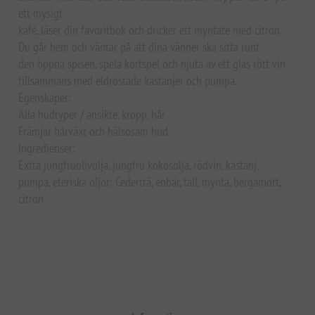
ett mysigt
kafé, läser din favoritbok och dricker ett myntate med citron.
Du går hem och väntar på att dina vänner ska sitta runt
den öppna spisen, spela kortspel och njuta av ett glas rött vin
tillsammans med eldrostade kastanjer och pumpa.
Egenskaper:
Alla hudtyper / ansikte, kropp, hår
Främjar hårväxt och hälsosam hud
Ingredienser:
Extra jungfruolivolja, jungfru kokosolja, rödvin, kastanj,
pumpa, eteriska oljor: Cederträ, enbär, tall, mynta, bergamott,
citron