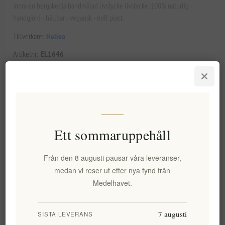
inom en bergskedja handmålad livstycke livstycke. 100% naturlig -
handgjord - hållbar - vegansk - noll plast.
Tillverkare:
Helleo
Artikelnr:
EL1646
0,00 kr exkl moms
Ett sommaruppehåll
LÄGG I VARUKORG
Från den 8 augusti pausar våra leveranser,
medan vi reser ut efter nya fynd från
Medelhavet.
Lägg i önskelistan
Tipsa en vän
7 augusti
SISTA LEVERANS