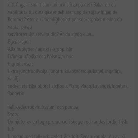
ditt finger i smält choklad och slicka på det? Bakar du en
vaniljtårta till dina gäster och äter upp den själv innan de
kommer? Äter du i hemlighet ett par sockerpaket medan du
väntar på att
servitören ska servera dig? Är du stygg eller...
Egenskaper:
Alla hudtyper / ansikte, kropp, hår
Främjar hårväxt och hälsosam hud
Ingredienser:
Extra jungfruolivolja, jungfru kokosnötsolja, kanel, ingefära,
vanilj,
socker, eteriska oljor: Patchouli, Ylang ylang, Lavendel, Ingefära,
Tangerin
Tall, ceder, rödvin, kastanj och pumpa
Story:
Du njuter av en lugn promenad i skogen och andas jordig frisk
luft
blandad med tall- och cederträdsdoft. Sedan kopplar du av på