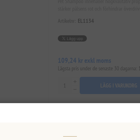
Pet Shampoo innehåller högkvalitativ prop
stärker pälsens rot och förhindrar överdrive
Artikelnr:
EL1134
109,24 kr exkl moms
Lägsta pris under de senaste 30 dagarna:
LÄGG I VARUKORG
Lägg i önskelistan
Tipsa en vä
Lagerstatus:
I lager