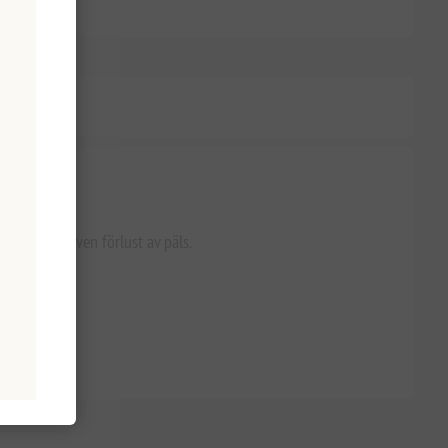
drar överdriven förlust av päls.