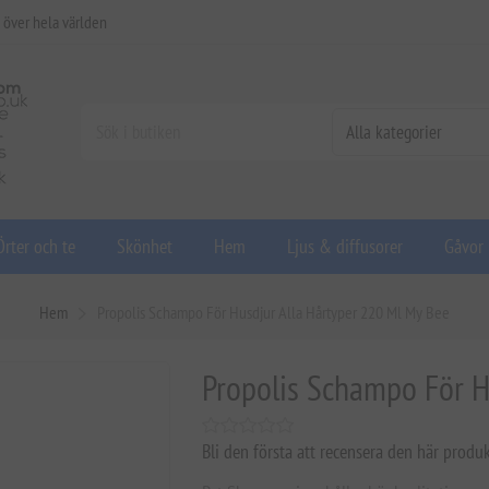
 över hela världen
Örter och te
Skönhet
Hem
Ljus & diffusorer
Gåvor
Hem
Propolis Schampo För Husdjur Alla Hårtyper 220 Ml My Bee
Propolis Schampo För H
Bli den första att recensera den här produ