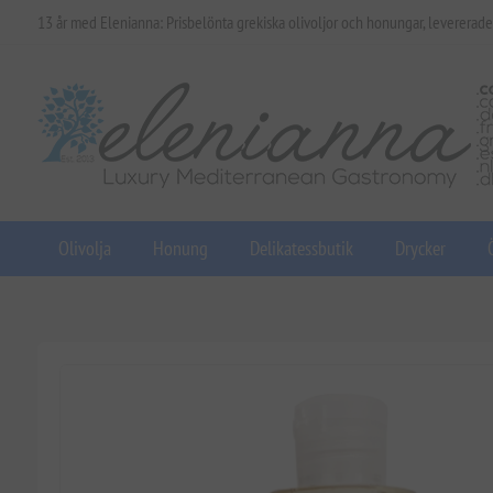
13 år med Elenianna: Prisbelönta grekiska olivoljor och honungar, levererade
Olivolja
Honung
Delikatessbutik
Drycker