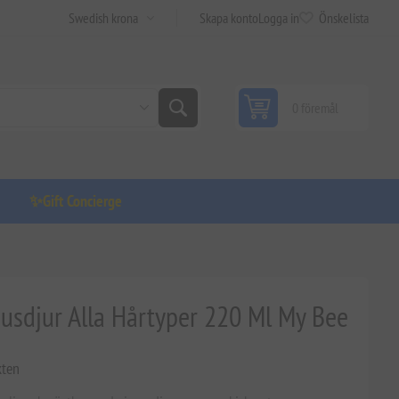
Skapa konto
Logga in
Önskelista
0 föremål
✨Gift Concierge
usdjur Alla Hårtyper 220 Ml My Bee
kten