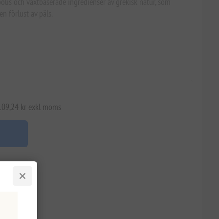
olis och växtbaserade ingredienser av grekisk natur, som
n förlust av päls.
 109,24 kr exkl moms
n