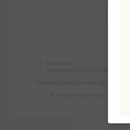
Det innehåller
Den innehåller högkvalitativ propolis och växtb
Efter badet är djurets päls ren och glänsande.
Produkten innehåller milda rengöringsme