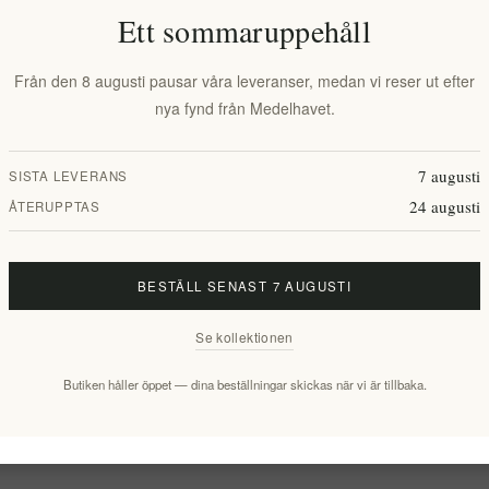
Leveranstid:
2-8 dagar
Ett sommaruppehåll
Från den 8 augusti pausar våra leveranser, medan vi reser ut efter
nya fynd från Medelhavet.
Overview
Reviews
Contact Us
7 augusti
SISTA LEVERANS
24 augusti
ÅTERUPPTAS
aserade ingredienser, av grekisk natur, som stärker pälsens rot och förhin
BESTÄLL SENAST 7 AUGUSTI
Se kollektionen
del och är lämplig för djur med känslig hud.
Butiken håller öppet — dina beställningar skickas när vi är tillbaka.