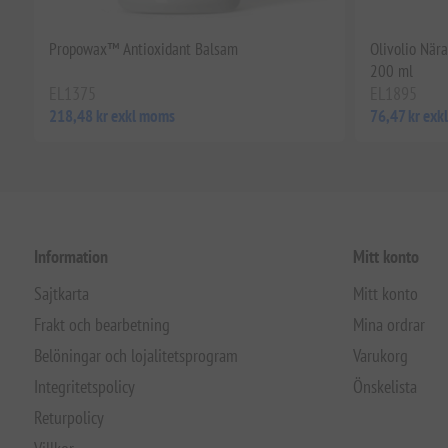
Propowax™ Antioxidant Balsam
Olivolio När
200 ml
EL1375
EL1895
218,48 kr exkl moms
76,47 kr ex
Information
Mitt konto
Sajtkarta
Mitt konto
Frakt och bearbetning
Mina ordrar
Belöningar och lojalitetsprogram
Varukorg
Integritetspolicy
Önskelista
Returpolicy