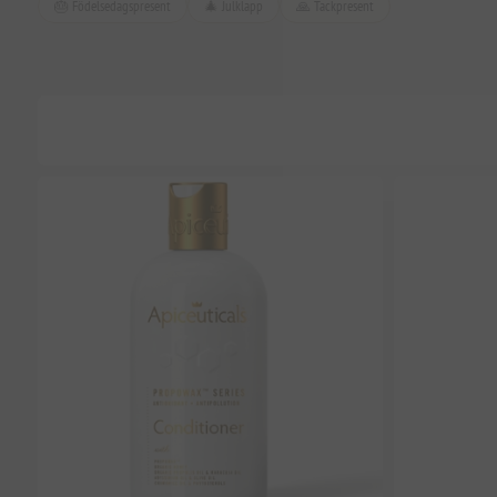
🎂 Födelsedagspresent
🎄 Julklapp
🙏 Tackpresent