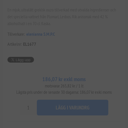
En mjuk, ultralätt grekisk ouzo tillverkad med utvalda ingredienser och
det speciella vattnet från Plomari, Lesbos. Rik anissmak med 42 %
alkoholhalt i en 70 cl flaska.
Tillverkare:
elenianna S.M.P.C
Artikelnr:
EL1677
186,07 kr exkl moms
motsvarar 265,82 kr / 1 lt
Lägsta pris under de senaste 30 dagarna: 186,07 kr exkl moms
LÄGG I VARUKORG