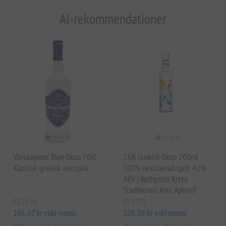
AI-rekommendationer
Varvaayanni Blue Ouzo 70cl -
35N Grekisk Ouzo 200ml -
Klassisk grekisk anissprit
100% destillerad sprit 42%
ABV | Rethymno Kreta
Traditionell Anis Aperitif
EL1676
EL1991
186,07 kr exkl moms
108,36 kr exkl moms
motsvarar 265,82 kr / 1 lt
motsvarar 541,80 kr / 1 lt