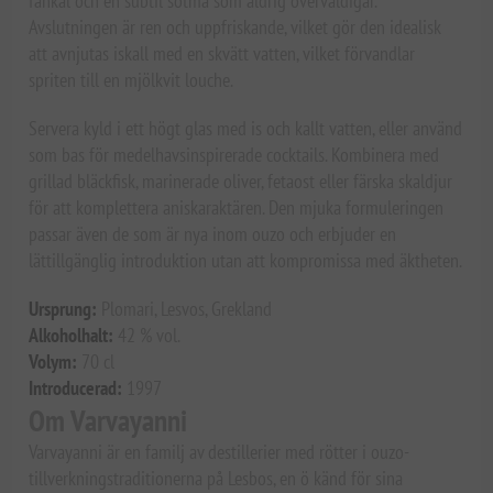
fänkål och en subtil sötma som aldrig överväldigar.
Avslutningen är ren och uppfriskande, vilket gör den idealisk
att avnjutas iskall med en skvätt vatten, vilket förvandlar
spriten till en mjölkvit louche.
Servera kyld i ett högt glas med is och kallt vatten, eller använd
som bas för medelhavsinspirerade cocktails. Kombinera med
grillad bläckfisk, marinerade oliver, fetaost eller färska skaldjur
för att komplettera aniskaraktären. Den mjuka formuleringen
passar även de som är nya inom ouzo och erbjuder en
lättillgänglig introduktion utan att kompromissa med äktheten.
Ursprung:
Plomari, Lesvos, Grekland
Alkoholhalt:
42 % vol.
Volym:
70 cl
Introducerad:
1997
Om Varvayanni
Varvayanni är en familj av destillerier med rötter i ouzo-
tillverkningstraditionerna på Lesbos, en ö känd för sina