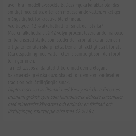
även bra i medelhavscocktails. Dess mjuka karaktär blandas
smidigt med citrus, örter och mousserande vatten, vilket ger
mångsidighet för kreativa blandningar.
Vad betyder 42 % alkoholhalt för smak och styrka?
Med en alkoholhalt på 42 volymprocent levererar denna ouzo
en balanserad styrka som stöder den aromatiska anisen och
örtiga tonen utan skarp hetta. Den är tillräckligt stark för att
tåla utspädning med vatten eller is samtidigt som den förblir
len i gommen.
Ta med Lesbos anda till ditt bord med denna elegant
balanserade grekiska ouzo, skapad för dem som värdesätter
tradition och lättillgänglig smak.
Upplev essensen av Plomari med Varvayanni Ouzo Green, en
premium grekisk sprit som harmoniserar delikata anissmaker
med mineralrikt källvatten och erbjuder en förfinad och
lättillgänglig smuttupplevelse med 42 % ABV.