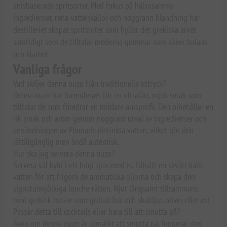
anisbaserade spritsorter. Med fokus på hälsosamma
ingredienser, rena vattenkällor och noggrann blandning har
destilleriet skapat spritsorter som hyllar det grekiska arvet
samtidigt som de tilltalar moderna gommar som söker balans
och klarhet.
Vanliga frågor
Vad skiljer denna ouzo från traditionella uttryck?
Denna ouzo har formulerats för en ultralätt, mjuk smak som
tilltalar de som föredrar en mildare anisprofil. Den bibehåller en
rik smak och arom genom noggrant urval av ingredienser och
användningen av Plomaris distinkta vatten, vilket gör den
lättillgänglig men ändå autentisk.
Hur ska jag servera denna ouzo?
Servera väl kyld i ett högt glas med is. Tillsätt en skvätt kallt
vatten för att frigöra de aromatiska oljorna och skapa den
signaturmjölkiga louche-rätten. Njut långsamt tillsammans
med grekisk mezze som grillad fisk och skaldjur, oliver eller ost.
Passar detta till cocktails eller bara till att smutta på?
Även om denna ouzo är utmärkt att smutta på, fungerar den