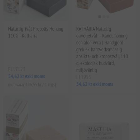
Naturlig Tvål Propolis Honung
KATHÁRIA Naturlig
110G - Katharia
olivoljetvål – Kanel, honung
och aloe vera | Handgjord
grekisk hantverksmässig
ansikts- och kroppstvål, 110
g, ekologisk hudvård,
EL17123
miljövänlig
54,62 kr exkl moms
EL1955
54,62 kr exkl moms
motsvarar 496,55 kr / 1 kg(s)