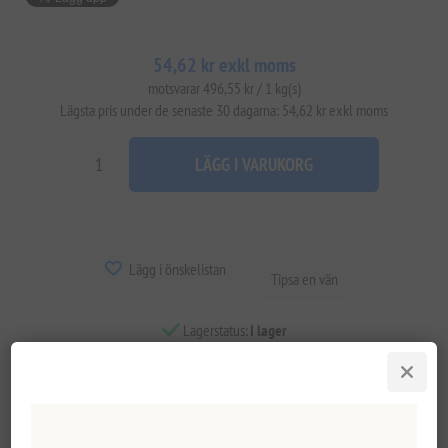
54,62 kr exkl moms
motsvarar 496,55 kr / 1 kg(s)
Lägsta pris under de senaste 30 dagarna: 54,62 kr exkl moms
LÄGG I VARUKORG
Lägg i önskelistan
Tipsa en vän
Lagerstatus:
I lager
Leveranstid:
2-8 dagar
Overview
Reviews
Contact Us