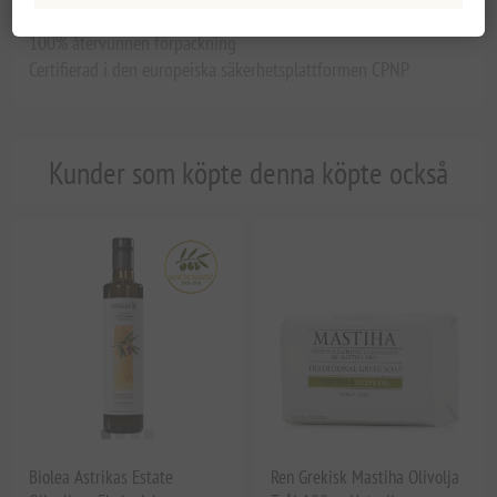
Etiskt tillverkad
100% återvunnen förpackning
Certifierad i den europeiska säkerhetsplattformen CPNP
Kunder som köpte denna köpte också
Biolea Astrikas Estate
Ren Grekisk Mastiha Olivolja