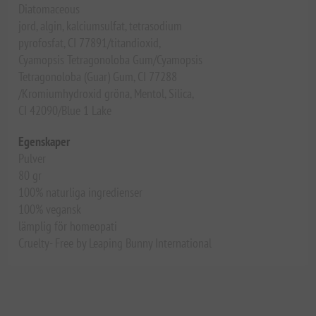
Diatomaceous
jord, algin, kalciumsulfat, tetrasodium
pyrofosfat, CI 77891/titandioxid,
Cyamopsis Tetragonoloba Gum/Cyamopsis
Tetragonoloba (Guar) Gum, CI 77288
/Kromiumhydroxid gröna, Mentol, Silica,
CI 42090/Blue 1 Lake
Egenskaper
Pulver
80 gr
100% naturliga ingredienser
100% vegansk
lämplig för homeopati
Cruelty- Free by Leaping Bunny International