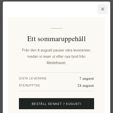
Artikelnr:
EL1544
0,00 kr exkl moms
Ett sommaruppehåll
motsvarar 0,00 kr / 1 lt
Från den 8 augusti pausar våra leveranser,
LÄGG I VARUKORG
medan vi reser ut efter nya fynd från
Medelhavet.
7 augusti
SISTA LEVERANS
Lägg i önskelistan
Tipsa en vän
24 augusti
ÅTERUPPTAS
Leveranstid:
2-8 dagar
BESTÄLL SENAST 7 AUGUSTI