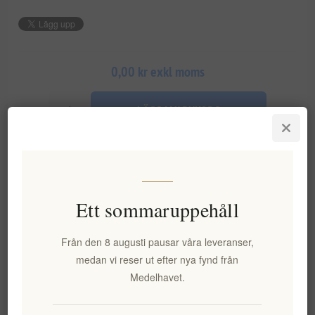
0,00 kr exkl moms
LÄGG I VARUKORG
Lägg i önskelistan
Tipsa en vän
Ett sommaruppehåll
Leveranstid:
2-8 dagar
Från den 8 augusti pausar våra leveranser,
medan vi reser ut efter nya fynd från
Medelhavet.
Overview
Specifications
Reviews
Contact Us