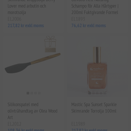
Lover med arbutin och
Schampo för Alla Hårtyper |
morotsolja
200ml Fuktgivande Formel
EL2006
EL1893
217,82 kr exkl moms
76,62 kr exkl moms
Silikonspatel med
Mastic Spa Sunset Sparkle
olivträhandtag av Olea Wood
Skimrande Torrolja 100ml
Art
EL2012
EL1989
108,36 kr exkl moms
217,82 kr exkl moms