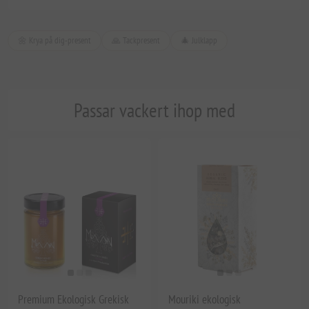
🌼 Krya på dig-present
🙏 Tackpresent
🎄 Julklapp
Passar vackert ihop med
Premium Ekologisk Grekisk
Mouriki ekologisk