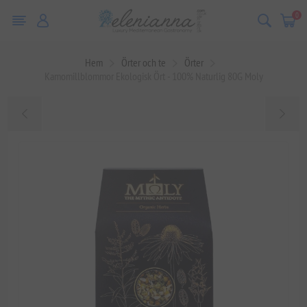
0
Hem
Örter och te
Örter
Kamomillblommor Ekologisk Ört - 100% Naturlig 80G Moly