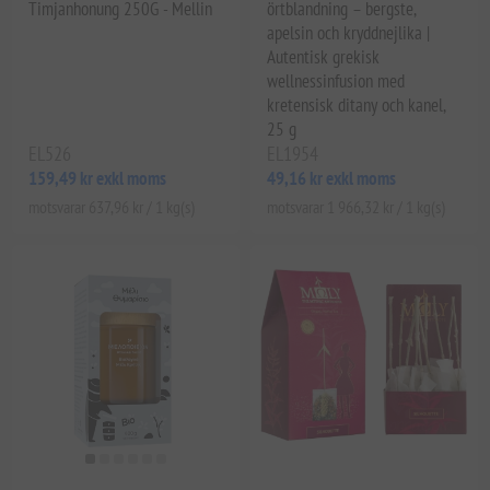
Timjanhonung 250G - Mellin
örtblandning – bergste,
apelsin och kryddnejlika |
Autentisk grekisk
wellnessinfusion med
kretensisk ditany och kanel,
25 g
EL526
EL1954
159,49 kr exkl moms
49,16 kr exkl moms
motsvarar 637,96 kr / 1 kg(s)
motsvarar 1 966,32 kr / 1 kg(s)