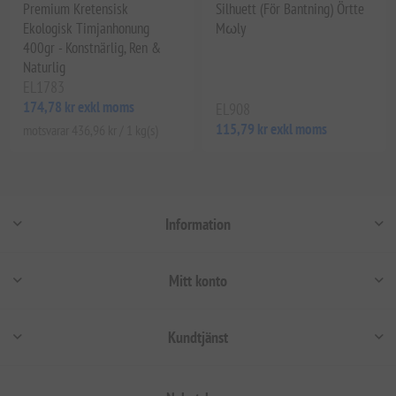
Premium Kretensisk
Silhuett (För Bantning) Örtte
Ekologisk Timjanhonung
Mωly
400gr - Konstnärlig, Ren &
Naturlig
EL1783
174,78 kr exkl moms
EL908
115,79 kr exkl moms
motsvarar 436,96 kr / 1 kg(s)
Information
Mitt konto
Kundtjänst