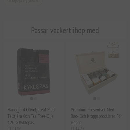
🌼 Krya på dig-present
Passar vackert ihop med
Handgjord Olivoljetvål Med
Premium Presentset Med
Talltjära Och Tea Tree-Olja
Bad- Och Kroppsprodukter För
120 G Kyklopas
Henne
EL1186
EL1477