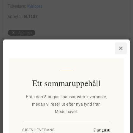
Tillverkare:
Kyklopas
Artikelnr:
EL1188
72,10 kr exkl moms
Lägsta pris under de senaste 30 dagarna: 72,10 kr exkl moms
LÄGG I VARUKORG
Ett sommaruppehåll
Från den 8 augusti pausar våra leveranser,
medan vi reser ut efter nya fynd från
Lägg i önskelistan
Tipsa en vän
Medelhavet.
Lagerstatus:
I lager
7 augusti
SISTA LEVERANS