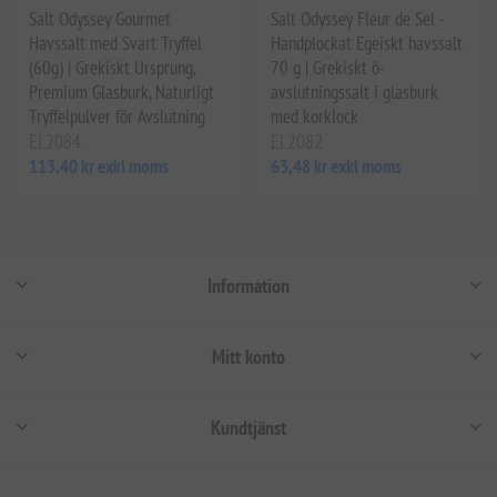
Salt Odyssey Gourmet
Salt Odyssey Fleur de Sel -
Havssalt med Svart Tryffel
Handplockat Egeiskt havssalt
(60g) | Grekiskt Ursprung,
70 g | Grekiskt ö-
Premium Glasburk, Naturligt
avslutningssalt i glasburk
Tryffelpulver för Avslutning
med korklock
EL2084
EL2082
113,40 kr exkl moms
63,48 kr exkl moms
Information
Mitt konto
Kundtjänst