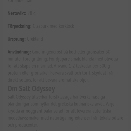
koriander, salt
Nettovikt:
28 g
Förpackning:
Glasburk med korklock
Ursprung:
Grekland
Användning:
Gnid in generöst på kött eller grönsaker 30
minuter före grillning. För djupare smak, blanda med olivolja
för att skapa en marinad. Använd 1-2 teskedar per 500 g
protein eller grönsaker. Förvara svalt och torrt, skyddat från
direkt solljus, för att bevara aromatiska oljor.
Om Salt Odyssey
Salt Odyssey tillverkar förstklassiga hantverksmässiga
blandningar som hyllar det grekiska kulinariska arvet. Varje
krydda är noggrant balanserad för att leverera autentiska
medelhavssmaker med naturliga ingredienser från lokala odlare
och producenter.