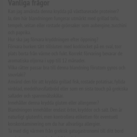
Vanliga frågor
Kan jag använda denna krydda på växtbaserade proteiner?
Ja, den här blandningen fungerar utmärkt med grillad tofu,
tempeh, seitan eller rostade grönsaker som aubergine, zucchini
och paprika.
Hur ska jag förvara kryddningen efter öppning?
Förvara burken tätt tillsluten med korklocket på en sval, torr
plats borta från värme och fukt. Korrekt förvaring bevarar de
aromatiska oljorna i upp till 12 månader.
Vilka rätter passar bra till denna blandning förutom gyros och
souvlaki?
Använd den för att krydda grillad fisk, rostade potatisar, fyllda
vinblad, medelhavsflatbröd eller som en sista touch på grekiska
sallader och spannmålsskålar.
Innehåller denna krydda gluten eller allergener?
Blandningen innehåller endast örter, kryddor och salt. Den är
naturligt glutenfri, men kontrollera etiketten för eventuell
korskontaminering om du har allvarliga allergier.
Ta med dig värmen från grekisk gatugastronomi till ditt bord