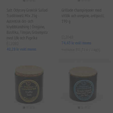
Salt Odyssey Grekisk Sallad
Grillade champinjoner med
Traditionell Mix 25g -
vitlök och oregano, antipasti,
Autentisk ört- och
190 g
kryddblandning | Oregano,
Basilika, Timjan, Grönmynta
EL2048
med Lök och Paprika
74,43 kr exkl moms
EL2080
40,28 kr exkl moms
motsvarar 391,73 kr / 1 kg(s)