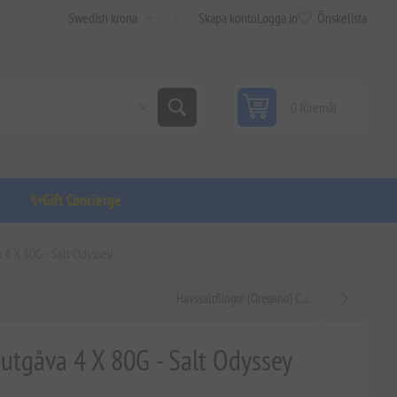
Skapa konto
Logga in
Önskelista
0 föremål
✨Gift Concierge
 4 X 80G - Salt Odyssey
Havssaltflingor (Oregano) C...
utgåva 4 X 80G - Salt Odyssey