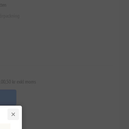
kten
 förpackning
 100,50 kr exkl moms
n