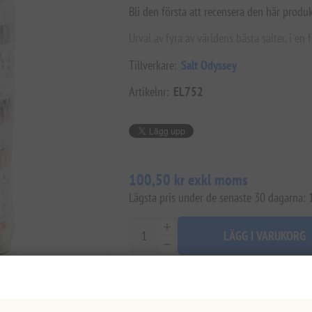
Bli den första att recensera den här produ
Urval av fyra av världens bästa salter, i en
Tillverkare:
Salt Odyssey
Artikelnr:
EL752
100,50 kr exkl moms
Lägsta pris under de senaste 30 dagarna:
LÄGG I VARUKORG
Lägg i önskelistan
Tipsa en vä