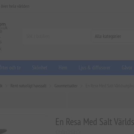
 över hela världen
Örter och te
Skönhet
Hem
Ljus & diffusorer
Gåvor
ik
Rent naturligt havssalt
Gourmetsalter
En Resa Med Salt Världsutgåva
En Resa Med Salt Världs