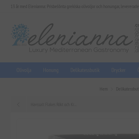
13 år med Elenianna: Prisbelönta grekiska olivoljor och honungar, levererade
Olivolja
Honung
Delikatessbutik
Drycker
Hem
Delikatessbut
Havssalt Flakes Rökt och Kr...