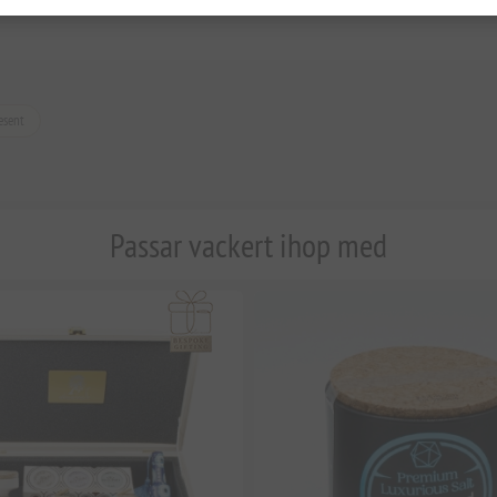
esent
Passar vackert ihop med