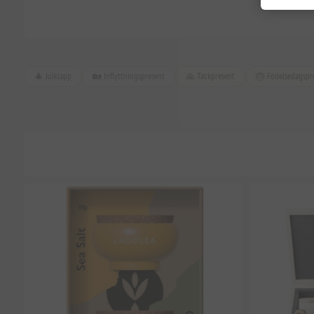
🎄 Julklapp
🏡 Inflyttningspresent
🙏 Tackpresent
🎂 Födelsedagspr