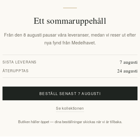
Lagerstatus:
I lager
Ett sommaruppehåll
Leveranstid:
2-8 dagar
Från den 8 augusti pausar våra leveranser, medan vi reser ut efter
nya fynd från Medelhavet.
Overview
Reviews
Contact Us
7 augusti
SISTA LEVERANS
24 augusti
ÅTERUPPTAS
ch samma förpackning
BESTÄLL SENAST 7 AUGUSTI
luminiumlock, i ett vitt plastnät och kartongsida-öppen låda 100x60x13
Se kollektionen
Butiken håller öppet — dina beställningar skickas när vi är tillbaka.