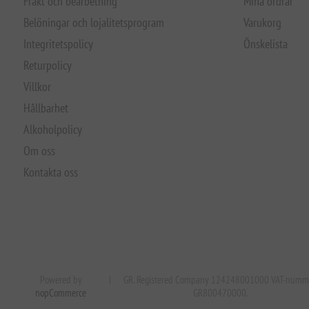
Frakt och bearbetning
Mina ordrar
Belöningar och lojalitetsprogram
Varukorg
Integritetspolicy
Önskelista
Returpolicy
Villkor
Hållbarhet
Alkoholpolicy
Om oss
Kontakta oss
Powered by
|
GR. Registered Company 124248001000 VAT-numm
nopCommerce
GR800470000.