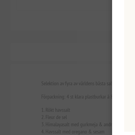
Selektion av fyra av världens bästa salter, i en o
Förpackning: 4 st klara plastburkar á 80gr med a
1. Rökt havssalt
2. Fleur de sel
3. Himalayasalt med gurkmeja & andra kryddor
4. Havssalt med oregano & sesam