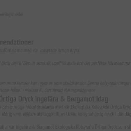
rveringsmedel
mendationer
sofördelarna med vår kolsyrade örtiga dryck:
 örtig dryck! Den är smakrik, uppfriskande och det perfekta hälsosamma al
som mina kunder kan njuta av utan skuldkänslor. Denna kolsyrade örtiga in
erar hälsa." - Melissa K., Certifierad Näringsrådgivare
 Örtiga Dryck Ingefära & Bergamot Idag
n och otroliga hälsofördelarna med vår Ekologiska Kolsyrade Örtiga Dr
aldrig varit enklare att lägga till en läcker, kolsyrad örtig dryck i din dag
jer vår Ingefära & Bergamot Ekologiska Kolsyrade Örtiga Dryck som sitt