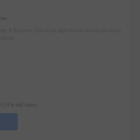
kten
nger & Bergamot (250 ml), en uppfriskande, naturlig blandning
riskning.
 63,59 kr exkl moms