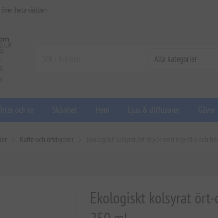
 över hela världen
Örter och te
Skönhet
Hem
Ljus & diffusorer
Gåvor
ker
Kaffe och örtdrycker
Ekologiskt kolsyrat ört-dryck med ingefära och b
Ekologiskt kolsyrat ört