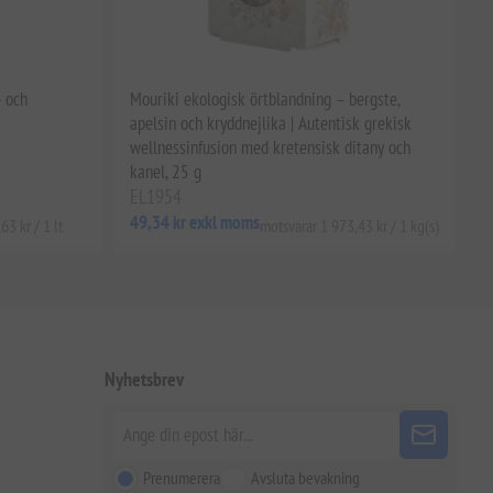
- och
Mouriki ekologisk örtblandning – bergste,
apelsin och kryddnejlika | Autentisk grekisk
wellnessinfusion med kretensisk ditany och
kanel, 25 g
EL1954
49,34 kr exkl moms
3 kr / 1 lt
motsvarar 1 973,43 kr / 1 kg(s)
Nyhetsbrev
Prenumerera
Avsluta bevakning