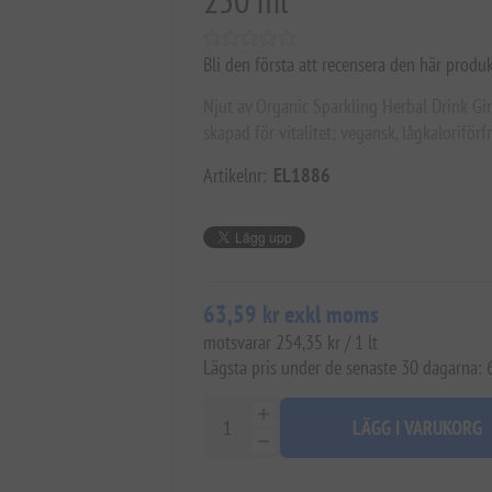
250 ml
Bli den första att recensera den här produ
Njut av Organic Sparkling Herbal Drink Gi
skapad för vitalitet; vegansk, lågkaloriförf
Artikelnr:
EL1886
63,59 kr exkl moms
motsvarar 254,35 kr / 1 lt
Lägsta pris under de senaste 30 dagarna:
LÄGG I VARUKORG