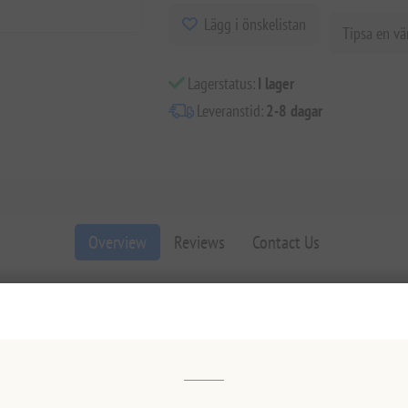
Lägg i önskelistan
Tipsa en vä
Lagerstatus:
I lager
Leveranstid:
2-8 dagar
Overview
Reviews
Contact Us
Ingefära & Bergamot 250 ml - Förnya Din Dag N
 Kolsyrade Örtiga Dryck Ingefära & Bergamot 250 ml. Experttillverkad m
 med aromatisk bergamot för en unikt uppiggande smakupplevelse. Perfek
slagare för vätskeintag, avkoppling och välbefinnande när du är på språng