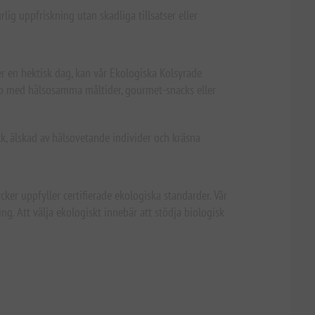
lig uppfriskning utan skadliga tillsatser eller
ter en hektisk dag, kan vår Ekologiska Kolsyrade
hop med hälsosamma måltider, gourmet-snacks eller
, älskad av hälsovetande individer och kräsna
ycker uppfyller certifierade ekologiska standarder. Vår
g. Att välja ekologiskt innebär att stödja biologisk