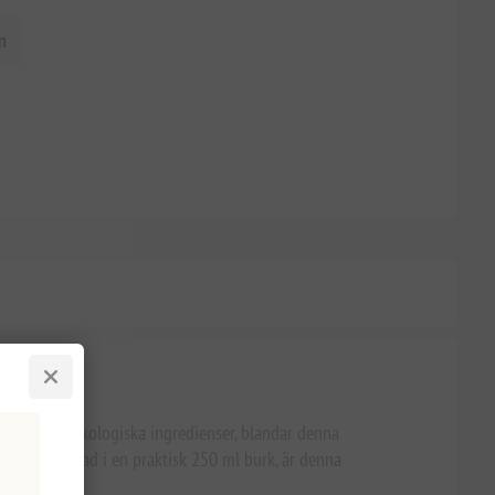
n
aturligt
ed premium ekologiska ingredienser, blandar denna
t portionerad i en praktisk 250 ml burk, är denna
.