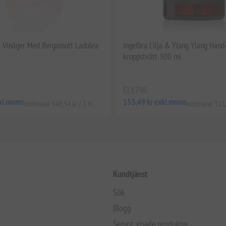
t Vinäger Med Bergamott Ladolea
Ingefära Lilja & Ylang Ylang Hand
kroppstvätt 300 ml
EL1796
xkl moms
153,49 kr exkl moms
motsvarar 948,34 kr / 1 lt
motsvarar 511,6
Kundtjänst
Sök
Blogg
Senast visade produkter