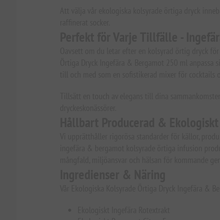
Att välja vår ekologiska kolsyrade örtiga dryck innebä
raffinerat socker.
Perfekt för Varje Tillfälle - Inge
Oavsett om du letar efter en kolsyrad örtig dryck för
Örtiga Dryck Ingefära & Bergamot 250 ml anpassa sig
till och med som en sofistikerad mixer för cocktails o
Tillsätt en touch av elegans till dina sammankomst
dryckeskonässörer.
Hållbart Producerad & Ekologiskt 
Vi upprätthåller rigorösa standarder för källor, produ
ingefära & bergamot kolsyrade örtiga infusion produc
mångfald, miljöansvar och hälsan för kommande gen
Ingredienser & Näring
Vår Ekologiska Kolsyrade Örtiga Dryck Ingefära & B
Ekologiskt Ingefära Rotextrakt