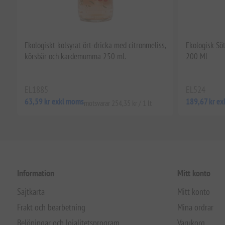
Ekologiskt kolsyrat ört-dricka med citronmeliss,
Ekologisk Sö
körsbär och kardemumma 250 ml.
200 Ml
EL1885
EL524
63,59 kr exkl moms
189,67 kr e
motsvarar 254,35 kr / 1 lt
Information
Mitt konto
Sajtkarta
Mitt konto
Frakt och bearbetning
Mina ordrar
Belöningar och lojalitetsprogram
Varukorg