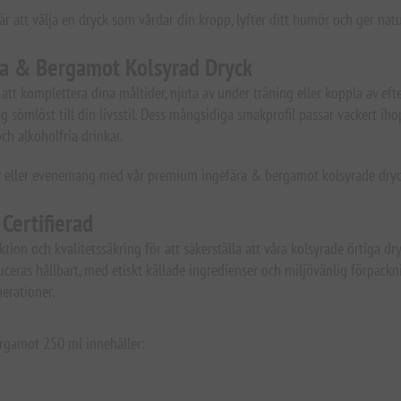
r att välja en dryck som vårdar din kropp, lyfter ditt humör och ger natur
fära & Bergamot Kolsyrad Dryck
 att komplettera dina måltider, njuta av under träning eller koppla av ef
 sömlöst till din livsstil. Dess mångsidiga smakprofil passar vackert i
ch alkoholfria drinkar.
er eller evenemang med vår premium ingefära & bergamot kolsyrade dryck
Certifierad
ktion och kvalitetssäkring för att säkerställa att våra kolsyrade örtiga dr
eras hållbart, med etiskt källade ingredienser och miljövänlig förpacknin
erationer.
ergamot 250 ml innehåller: