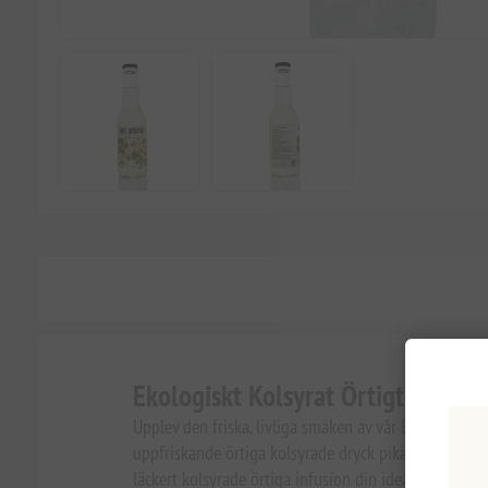
Ekologiskt Kolsyrat Örtigt Dryck 
Upplev den friska, livliga smaken av vår Ekologiska
uppfriskande örtiga kolsyrade dryck pikant ingefära
läckert kolsyrade örtiga infusion din idealiska följe