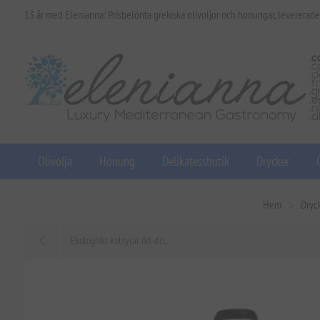
13 år med Elenianna: Prisbelönta grekiska olivoljor och honungar, levererade
Olivolja
Honung
Delikatessbutik
Drycker
Hem
Dryc
Ekologiskt kolsyrat ört-dri...