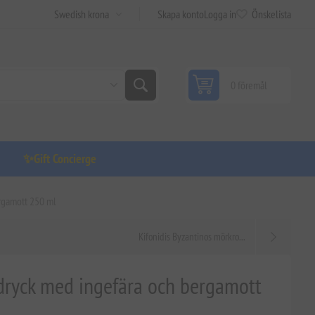
Skapa konto
Logga in
Önskelista
0 föremål
✨Gift Concierge
ergamott 250 ml
Kifonidis Byzantinos mörkro...
-dryck med ingefära och bergamott