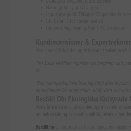
Ekologiskt Bergamot Citrus Essence
Naturligt Kolsyrat Källvatten
Inga Konstgjorda Tillsatser, Färger eller Konse
Låg Kalori-, Lågt Sockerinnehåll
Glutenfri, Veganvänlig, Non-GMO Certifierad
Kundrecensioner & Expertrekom
Våra kunder älskar den uppfriskande smaken och häl
"Jag älskar verkligen ingefära och bergamot kolsyrad
M.
"Som näringsrådgivare letar jag alltid efter drycker 
antioxidanter. Det är ett smart val för dem som priorit
Beställ Din Ekologiska Kolsyrade
Vänta inte med att uppleva den uppfriskande smake
onlinebeställning och snabb, pålitlig leverans har det 
Beställ nu
och upptäck varför så många människor väl