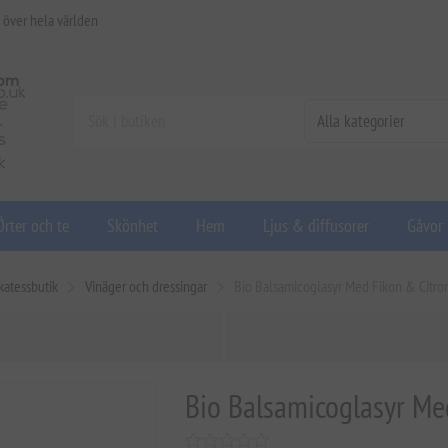
 över hela världen
Örter och te
Skönhet
Hem
Ljus & diffusorer
Gåvor
katessbutik
Vinäger och dressingar
Bio Balsamicoglasyr Med Fikon & Citro
Bio Balsamicoglasyr Me