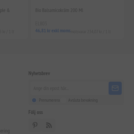
pple &
Bio Balsamicokräm 200 Ml
EL803
46,81 kr exkl moms
 kr / 1 lt
motsvarar 234,07 kr / 1 lt
Nyhetsbrev
Prenumerera
Avsluta bevakning
Följ oss
ering