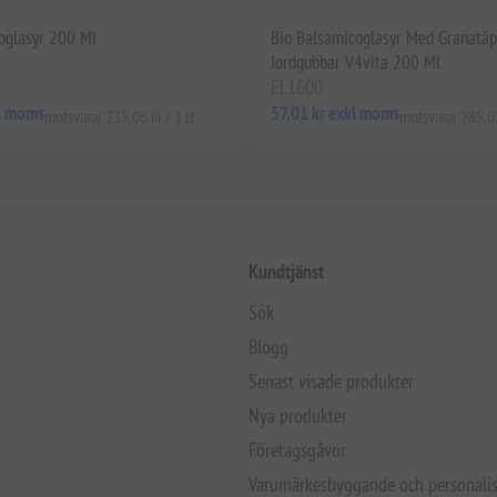
oglasyr 200 Ml
Bio Balsamicoglasyr Med Granatä
Jordgubbar V4vita 200 Ml
EL1600
kl moms
57,01 kr exkl moms
motsvarar 235,06 kr / 1 lt
motsvarar 285,05
Kundtjänst
Sök
Blogg
Senast visade produkter
Nya produkter
Företagsgåvor
Varumärkesbyggande och personalis