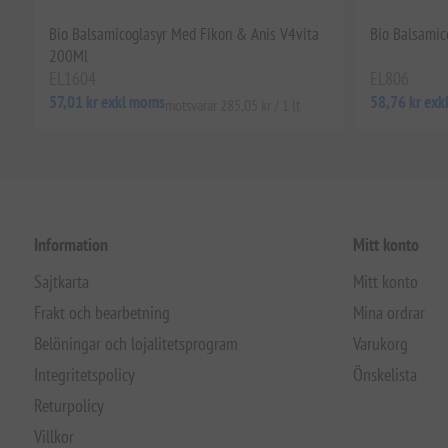
Bio Balsamicoglasyr Med Fikon & Anis V4vita
Bio Balsamic
200Ml
EL1604
EL806
57,01 kr exkl moms
58,76 kr ex
motsvarar 285,05 kr / 1 lt
Information
Mitt konto
Sajtkarta
Mitt konto
Frakt och bearbetning
Mina ordrar
Belöningar och lojalitetsprogram
Varukorg
Integritetspolicy
Önskelista
Returpolicy
Villkor