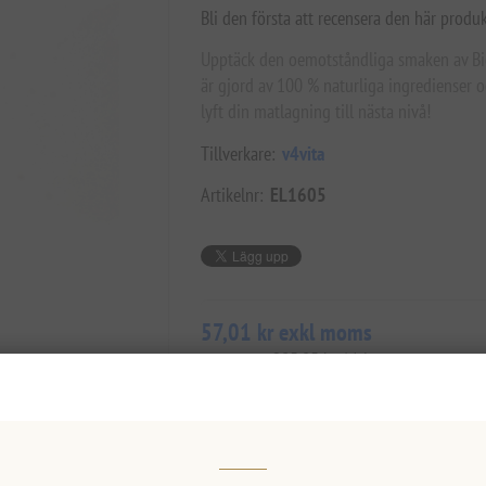
Bli den första att recensera den här produ
Upptäck den oemotståndliga smaken av Bio
är gjord av 100 % naturliga ingredienser oc
lyft din matlagning till nästa nivå!
Tillverkare:
v4vita
Artikelnr:
EL1605
57,01 kr exkl moms
motsvarar 285,05 kr / 1 lt
Lägsta pris under de senaste 30 dagarna: 
LÄGG I VARUKORG