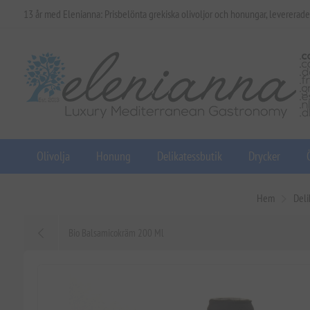
13 år med Elenianna: Prisbelönta grekiska olivoljor och honungar, levererade
Olivolja
Honung
Delikatessbutik
Drycker
Hem
Deli
Bio Balsamicokräm 200 Ml