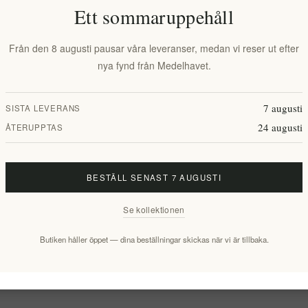
Ett sommaruppehåll
Lägg i önskelistan
Tipsa en vä
Från den 8 augusti pausar våra leveranser, medan vi reser ut efter
nya fynd från Medelhavet.
Leveranstid:
2-8 dagar
7 augusti
SISTA LEVERANS
24 augusti
ÅTERUPPTAS
Overview
Reviews
Contact Us
BESTÄLL SENAST 7 AUGUSTI
ommer du säkert att överraska dina medmiddagar! Med kondenserad vit dr
Se kollektionen
lighet att skapa nya fascinerande rätter.
Butiken håller öppet — dina beställningar skickas när vi är tillbaka.
 citron kommer att orsaka en trevlig explosion i smaklökarna hos dem s
e grönsaker!