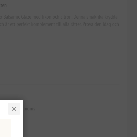
kten
 Balsamic Glaze med fikon och citron. Denna smakrika krydda
h är ett perfekt komplement till alla rätter. Prova den idag och
57,01 kr exkl moms