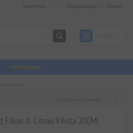
Skapa konto
Logga in
Önskelista
0 föremål
✨Gift Concierge
n V4vita 200Ml
Vit Balsamvinäger Navarino ...
d Fikon & Citron V4vita 200Ml