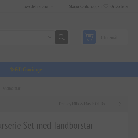
Skapa konto
Logga in
Önskelista
0 föremål
✨Gift Concierge
 Tandborstar
Donkey Milk & Mastic Oil Bo...
urserie Set med Tandborstar