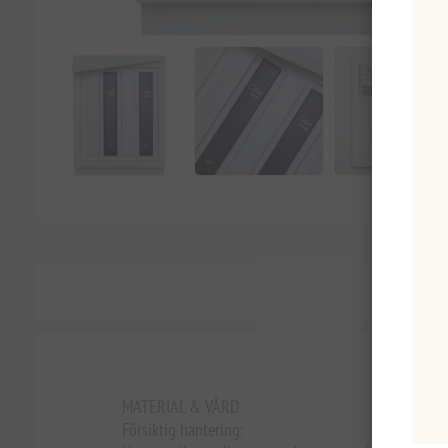
MATERIAL & VÅRD
Försiktig hantering: