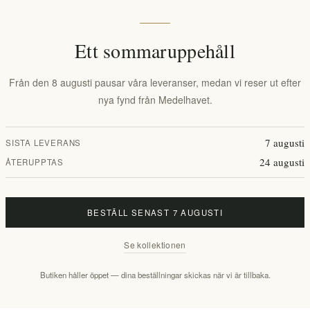
LÄGG I VARUKORG
Ett sommaruppehåll
Lägg i önskelistan
Tipsa en vä
Från den 8 augusti pausar våra leveranser, medan vi reser ut efter
nya fynd från Medelhavet.
Lagerstatus:
I lager
Leveranstid:
2-8 dagar
7 augusti
SISTA LEVERANS
24 augusti
ÅTERUPPTAS
Overview
Reviews
Contact Us
BESTÄLL SENAST 7 AUGUSTI
Se kollektionen
Butiken håller öppet — dina beställningar skickas när vi är tillbaka.