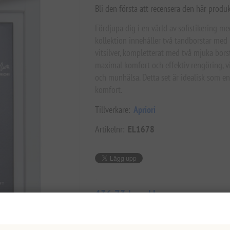
Bli den första att recensera den här produ
Fördjupa dig i en värld av sofistikering m
kollektion innehåller två tandborstar med
vitsilver, kompletterat med två mjuka borst
maximal komfort och effektiv rengöring, vi
och munhälsa. Detta set är idealisk som e
komfort.
Tillverkare:
Apriori
Artikelnr:
EL1678
436,73 kr exkl moms
Lägsta pris under de senaste 30 dagarna: