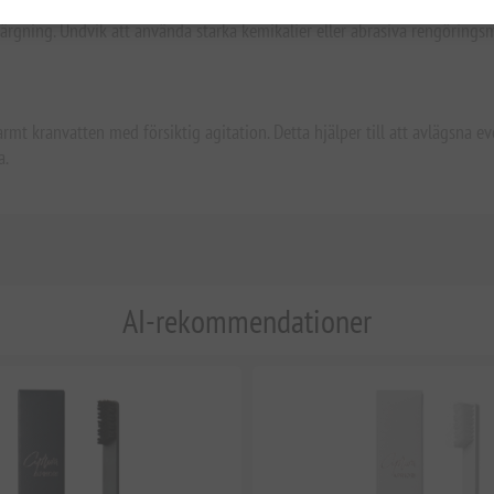
sta eller tappa den mot hårda ytor, såsom glas eller bänkskivor. Grov h
ssfärgning. Undvik att använda starka kemikalier eller abrasiva rengöring
rmt kranvatten med försiktig agitation. Detta hjälper till att avlägsna ev
a.
AI-rekommendationer