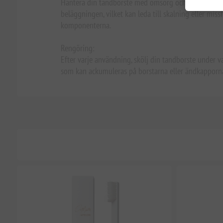
Hantera din tandborste med omsorg och undvik att ka
beläggningen, vilket kan leda till skalning eller mi
komponenterna.
Rengöring:
Efter varje användning, skölj din tandborste under va
som kan ackumuleras på borstarna eller ändkapporn