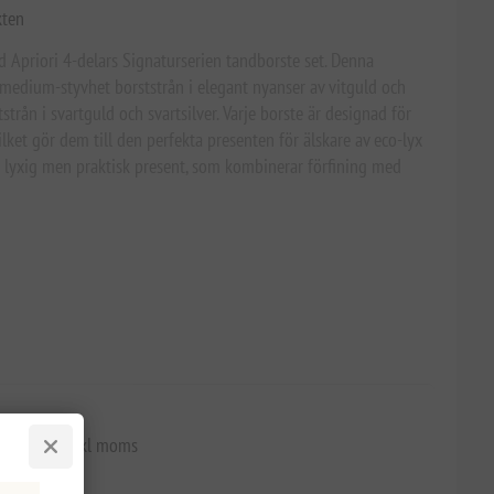
kten
ed Apriori 4-delars Signaturserien tandborste set. Denna
 medium-styvhet borststrån i elegant nyanser av vitguld och
strån i svartguld och svartsilver. Varje borste är designad för
lket gör dem till den perfekta presenten för älskare av eco-lyx
n lyxig men praktisk present, som kombinerar förfining med
 436,73 kr exkl moms