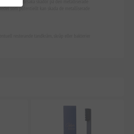
antering kan orsaka skador på den metalliserade
smedel som potentiellt kan skada de metalliserade
entuell resterande tandkräm, skräp eller bakterier