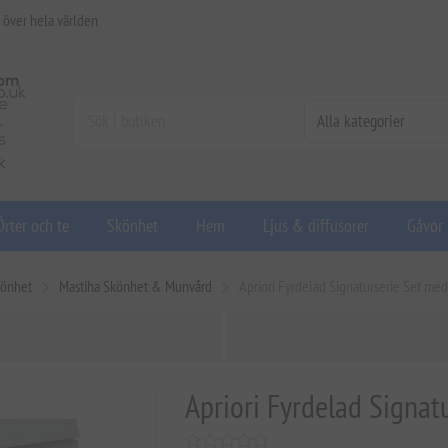
 över hela världen
Örter och te
Skönhet
Hem
Ljus & diffusorer
Gåvor
önhet
Mastiha Skönhet & Munvård
Apriori Fyrdelad Signaturserie Set med
Apriori Fyrdelad Signat