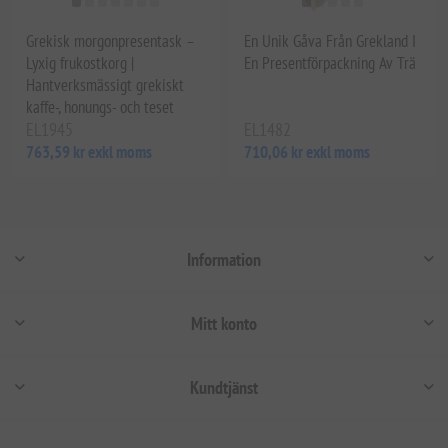
Grekisk morgonpresentask –
En Unik Gåva Från Grekland I
Lyxig frukostkorg |
En Presentförpackning Av Trä
Hantverksmässigt grekiskt
kaffe-, honungs- och teset
EL1945
EL1482
763,59 kr exkl moms
710,06 kr exkl moms
Information
Mitt konto
Kundtjänst