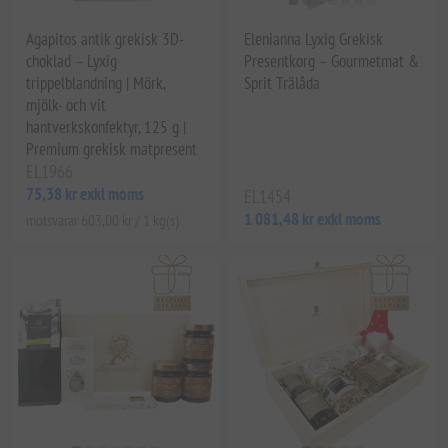
Agapitos antik grekisk 3D-
Elenianna Lyxig Grekisk
choklad – Lyxig
Presentkorg – Gourmetmat &
trippelblandning | Mörk,
Sprit Trälåda
mjölk- och vit
hantverkskonfektyr, 125 g |
Premium grekisk matpresent
EL1966
75,38 kr exkl moms
EL1454
1 081,48 kr exkl moms
motsvarar 603,00 kr / 1 kg(s)