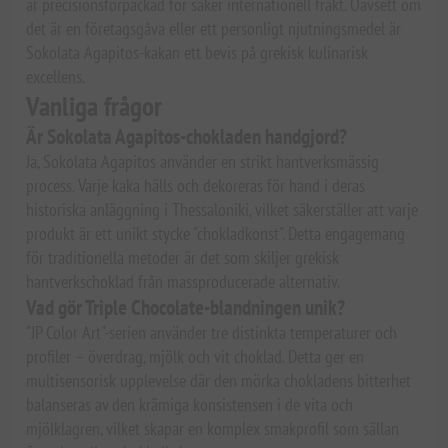
är precisionsförpackad för säker internationell frakt. Oavsett om
det är en företagsgåva eller ett personligt njutningsmedel är
Sokolata Agapitos-kakan ett bevis på grekisk kulinarisk
excellens.
Vanliga frågor
Är Sokolata Agapitos-chokladen handgjord?
Ja, Sokolata Agapitos använder en strikt hantverksmässig
process. Varje kaka hälls och dekoreras för hand i deras
historiska anläggning i Thessaloniki, vilket säkerställer att varje
produkt är ett unikt stycke "chokladkonst". Detta engagemang
för traditionella metoder är det som skiljer grekisk
hantverkschoklad från massproducerade alternativ.
Vad gör Triple Chocolate-blandningen unik?
"JP Color Art"-serien använder tre distinkta temperaturer och
profiler – överdrag, mjölk och vit choklad. Detta ger en
multisensorisk upplevelse där den mörka chokladens bitterhet
balanseras av den krämiga konsistensen i de vita och
mjölklagren, vilket skapar en komplex smakprofil som sällan