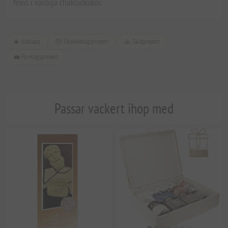
finns i vanliga chokladkakor.
🎄 Julklapp
🎂 Födelsedagspresent
🙏 Tackpresent
💼 Företagspresent
Passar vackert ihop med