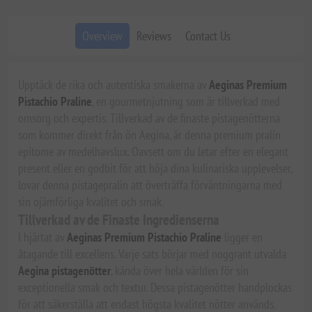
Overview
Reviews
Contact Us
Upptäck de rika och autentiska smakerna av
Aeginas Premium
Pistachio Praline
, en gourmetnjutning som är tillverkad med
omsorg och expertis. Tillverkad av de finaste pistagenötterna
som kommer direkt från ön Aegina, är denna premium pralin
epitome av medelhavslux. Oavsett om du letar efter en elegant
present eller en godbit för att höja dina kulinariska upplevelser,
lovar denna pistagepralin att överträffa förväntningarna med
sin ojämförliga kvalitet och smak.
Tillverkad av de Finaste Ingredienserna
I hjärtat av
Aeginas Premium Pistachio Praline
ligger en
åtagande till excellens. Varje sats börjar med noggrant utvalda
Aegina pistagenötter
, kända över hela världen för sin
exceptionella smak och textur. Dessa pistagenötter handplockas
för att säkerställa att endast högsta kvalitet nötter används.