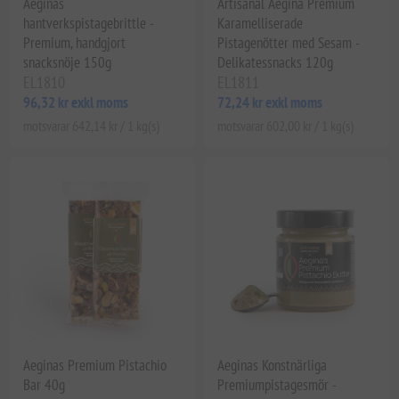
Aeginas
Artisanal Aegina Premium
hantverkspistagebrittle -
Karamelliserade
Premium, handgjort
Pistagenötter med Sesam -
snacksnöje 150g
Delikatessnacks 120g
EL1810
EL1811
96,32 kr exkl moms
72,24 kr exkl moms
motsvarar 642,14 kr / 1 kg(s)
motsvarar 602,00 kr / 1 kg(s)
Aeginas Premium Pistachio
Aeginas Konstnärliga
Bar 40g
Premiumpistagesmör -