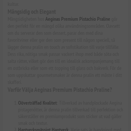
kultur.
Mångsidig och Elegant
Mångsidigheten hos
Aeginas Premium Pistachio Praline
gör
den perfekt för en mängd olika användningsområden. Oavsett
om du serverar den som dessert, parar den med dina
favoritviner eller ger den som present till någon speciell, så
lägger denna pralin en touch av sofistikation till varje tillfälle.
Dess rika, nötiga smak passar vackert ihop med både söta och
salta rätter, vilket gör den till en idealisk ackompanjemang till
en ostbricka eller som ett topping till glass och bakverk. För de
som uppskattar gourmetsmaker är denna pralin ett måste i ditt
skafferi.
Varför Välja Aeginas Premium Pistachio Praline?
Oöverträffad Kvalitet
: Tillverkad av handplockade Aegina
pistagenötter, är denna pralin tillverkad till perfektion och
säkerställer en premiumprodukt som sticker ut vad gäller
smak och textur.
Hantverksmässigt Hantverk
: Varje sats är handgjord med