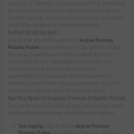
Aegina för att säkerställa att våra pistagenötter är etiskt källade
och att jordbruksmetoderna är miljövänliga. Genom att välja
vår pralin njuter du inte bara av en läcker produkt utan stödjer
också hållbart jordbruk och den lokala ekonomin.
Perfekt för Att Ge Bort
Letar du efter den perfekta presenten?
Aeginas Premium
Pistachio Praline
är ett utmärkt val för alla speciella tillfällen.
Dess lyxiga förpackning och utsökta smak gör den till en
imponerande gåva för födelsedagar, helger, bröllop eller
företagsevenemang. Överraska dina kära med en
gourmetgodbit som återspeglar både omtänksamhet och
oklanderlig smak. Pralinens eleganta presentation och unika
smak kommer säkert att lämna ett bestående intryck.
Hur Man Njuter Av Aeginas Premium Pistachio Praline
Även om denna pralin är läcker på egen hand, finns det många
kreativa sätt att integrera den i dina kulinariska skapelser:
Som topping
: Lägg en klick av
Aeginas Premium
Pistachio Praline
på pannkakor, våfflor eller yoghurt för