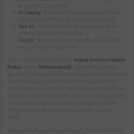
en gourmetfrukostsgodbit.
In i bakning
: Virvla det ner i kakor eller kakor för en rik,
nötig smak som förhöjer dina hemlagade desserter.
Med ost
: Servera det bredvid ett urval av ostar för en
sofistikerad förrätt eller festbricka.
I drycker
: Blanda det i din morgonkaffe eller mixa det i
en smoothie för en lyxig touch.
Njut av de rika, nötiga smakerna av
Aeginas Premium Pistachio
Praline
, en sann
Medelhavsdelsök
skapad med passion och
precision. Tillverkad av de finaste pistagenötterna, samlar denna
hantverksmässiga pralin det bästa av tradition, kvalitet och
smak. Oavsett om du njuter av den själv eller ger den som gåva
till någon speciell, erbjuder denna pralin en gourmetupplevelse
som är utan like. Smaka skillnaden med Aeginas Premium
Pistachio Praline - en godbit som är lika lyxig som den är
läcker.
Låt denna utsökta pralin transportera dig till Medelhavet med