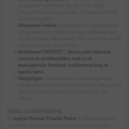
omsorg, med traditionella tekniker för att bevara
pistagenötternas naturliga smaker och skapa en verkligt
exceptionell pralin.
Hälsosamma Fördelar
: Pistagenötter är fullpackade med
näringsämnen som stödjer hjärthälsan, vikthanteringen
och det allmänna välbefinnandet. Njut av en läcker godbit
som också erbjuder hälsofördelar.
Medelhavsau"ENTICITET": Denna pralin inkarnerar
essensen av medelhavsköket, med en rik
smakupplevelse förankrad i traditionerna kring de
egeiska öarna.
Mångsidighet
: Oavsett om den avnjuts på egen hand, i
kombination med dina favoritgourméträtter eller ges som
gåva till en älskad, är denna pralin perfekt för alla
tillfällen.
Hållbar och Etisk Källning
På
Aeginas Premium Pistachio Praline
är hållbarhet kärnan i
vår mission. Vi samarbetar nära med lokala bönder på ön